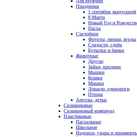
Для Мужчин
Праздники
1 сентября, выпускной
8 Марта
Новый Год и Рождеств
Пасха
Съедобное
Фрукты, овощи, ягоды
Сладости, сдоба
Бутылки и банки
Животные
Другие
Зайки, кролики
Мышки
Кошки
Мишки
Лошади, единороги
Птицы
Ангелы, детки
Силиконовые
Силиконовый компаунд
Пластиковые
Пасхальные
Школьное
Надписи, узоры и орнамент