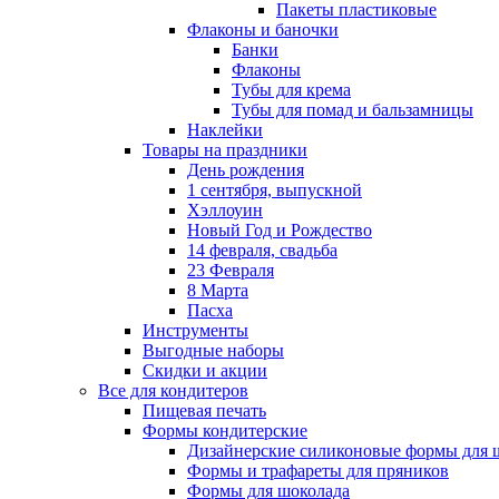
Пакеты пластиковые
Флаконы и баночки
Банки
Флаконы
Тубы для крема
Тубы для помад и бальзамницы
Наклейки
Товары на праздники
День рождения
1 сентября, выпускной
Хэллоуин
Новый Год и Рождество
14 февраля, свадьба
23 Февраля
8 Марта
Пасха
Инструменты
Выгодные наборы
Скидки и акции
Все для кондитеров
Пищевая печать
Формы кондитерские
Дизайнерские силиконовые формы для 
Формы и трафареты для пряников
Формы для шоколада