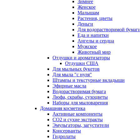
Зимнее
Женское
Малышам
Растения, цветы
Деньги
Для водорастворимой бумаг
Еда и напитки
Ангелы и сердца
Мужское
Животный мир
Отдушки и ароматизаторы
Отдушки США
Для мыльных букетов
Для мыла "с нуля"
Штампы и текстурные вкладыши
Эфирные масла
Водорастворимая бумага
Люфа, скрабы, сухоцветы
Наборы для мыловарения
Домашняя косметика
Активные компоненты
СО2 и сухие экстракты
Эмульгаторы, загустители
Консерванты
Гидролаты