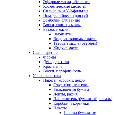
Эфирные масла, абсолюты
Косметические кислоты
Силиконы и УФ-фильтры
Помады и блески для губ
Бомбочки для ванны
Воски, глины, смолы
Базовые масла
Эмоленты
Водорастворимые масла
Твердые масла (баттеры)
Жидкие масла
Свечеварение
Формы
Декор, фитили
Красители
Воски, парафин, гель
Упаковка и тара
Пакеты, коробки, декор
Открытки, ярлычки
Упаковочная бумага
Ленты, рафия
Наполнитель (бумажный, сизаль)
Коробки и корзинки
Пакеты
Пакеты бумажные