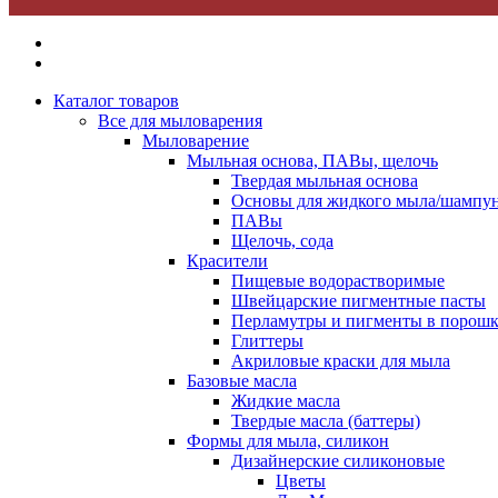
Каталог товаров
Все для мыловарения
Мыловарение
Мыльная основа, ПАВы, щелочь
Твердая мыльная основа
Основы для жидкого мыла/шампун
ПАВы
Щелочь, сода
Красители
Пищевые водорастворимые
Швейцарские пигментные пасты
Перламутры и пигменты в порошк
Глиттеры
Акриловые краски для мыла
Базовые масла
Жидкие масла
Твердые масла (баттеры)
Формы для мыла, силикон
Дизайнерские силиконовые
Цветы