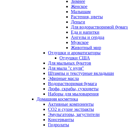
Зимнее
Женское
Малышам
Растения, цветы
Деньги
Для водорастворимой бумаг
Еда и напитки
Ангелы и сердца
Мужское
Животный мир
Отдушки и ароматизаторы
Отдушки США
Для мыльных букетов
Для мыла "с нуля"
Штампы и текстурные вкладыши
Эфирные масла
Водорастворимая бумага
Люфа, скрабы, сухоцветы
Наборы для мыловарения
Домашняя косметика
Активные компоненты
СО2 и сухие экстракты
Эмульгаторы, загустители
Консерванты
Гидролаты