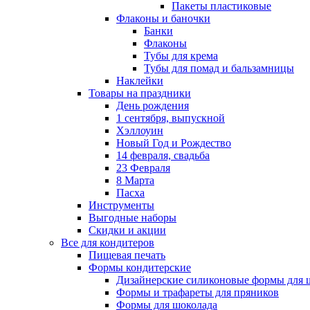
Пакеты пластиковые
Флаконы и баночки
Банки
Флаконы
Тубы для крема
Тубы для помад и бальзамницы
Наклейки
Товары на праздники
День рождения
1 сентября, выпускной
Хэллоуин
Новый Год и Рождество
14 февраля, свадьба
23 Февраля
8 Марта
Пасха
Инструменты
Выгодные наборы
Скидки и акции
Все для кондитеров
Пищевая печать
Формы кондитерские
Дизайнерские силиконовые формы для 
Формы и трафареты для пряников
Формы для шоколада