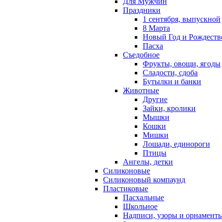
Для Мужчин
Праздники
1 сентября, выпускной
8 Марта
Новый Год и Рождеств
Пасха
Съедобное
Фрукты, овощи, ягоды
Сладости, сдоба
Бутылки и банки
Животные
Другие
Зайки, кролики
Мышки
Кошки
Мишки
Лошади, единороги
Птицы
Ангелы, детки
Силиконовые
Силиконовый компаунд
Пластиковые
Пасхальные
Школьное
Надписи, узоры и орнамент