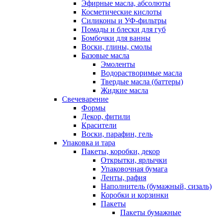
Эфирные масла, абсолюты
Косметические кислоты
Силиконы и УФ-фильтры
Помады и блески для губ
Бомбочки для ванны
Воски, глины, смолы
Базовые масла
Эмоленты
Водорастворимые масла
Твердые масла (баттеры)
Жидкие масла
Свечеварение
Формы
Декор, фитили
Красители
Воски, парафин, гель
Упаковка и тара
Пакеты, коробки, декор
Открытки, ярлычки
Упаковочная бумага
Ленты, рафия
Наполнитель (бумажный, сизаль)
Коробки и корзинки
Пакеты
Пакеты бумажные