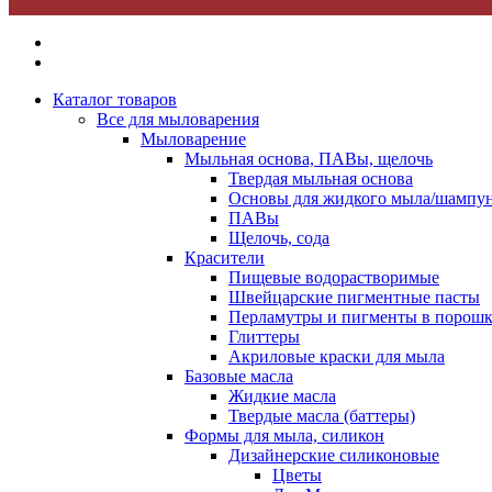
Каталог товаров
Все для мыловарения
Мыловарение
Мыльная основа, ПАВы, щелочь
Твердая мыльная основа
Основы для жидкого мыла/шампун
ПАВы
Щелочь, сода
Красители
Пищевые водорастворимые
Швейцарские пигментные пасты
Перламутры и пигменты в порошк
Глиттеры
Акриловые краски для мыла
Базовые масла
Жидкие масла
Твердые масла (баттеры)
Формы для мыла, силикон
Дизайнерские силиконовые
Цветы