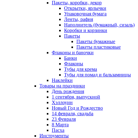
Пакеты, коробки, декор
Открытки, ярлычки
Упаковочная бумага
Ленты, рафия
Наполнитель (бумажный, сизаль)
Коробки и корзинки
Пакеты
Пакеты бумажные
Пакеты пластиковые
Флаконы и баночки
Банки
Флаконы
Тубы для крема
Тубы для помад и бальзамницы
Наклейки
Товары на праздники
День рождения
1 сентября, выпускной
Хэллоуин
Новый Год и Рождество
14 февраля, свадьба
23 Февраля
8 Марта
Пасха
Инструменты