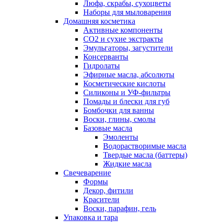
Люфа, скрабы, сухоцветы
Наборы для мыловарения
Домашняя косметика
Активные компоненты
СО2 и сухие экстракты
Эмульгаторы, загустители
Консерванты
Гидролаты
Эфирные масла, абсолюты
Косметические кислоты
Силиконы и УФ-фильтры
Помады и блески для губ
Бомбочки для ванны
Воски, глины, смолы
Базовые масла
Эмоленты
Водорастворимые масла
Твердые масла (баттеры)
Жидкие масла
Свечеварение
Формы
Декор, фитили
Красители
Воски, парафин, гель
Упаковка и тара