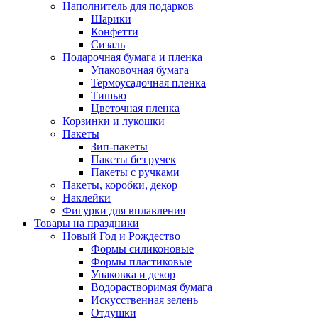
Наполнитель для подарков
Шарики
Конфетти
Сизаль
Подарочная бумага и пленка
Упаковочная бумага
Термоусадочная пленка
Тишью
Цветочная пленка
Корзинки и лукошки
Пакеты
Зип-пакеты
Пакеты без ручек
Пакеты с ручками
Пакеты, коробки, декор
Наклейки
Фигурки для вплавления
Товары на праздники
Новый Год и Рождество
Формы силиконовые
Формы пластиковые
Упаковка и декор
Водорастворимая бумага
Искусственная зелень
Отдушки