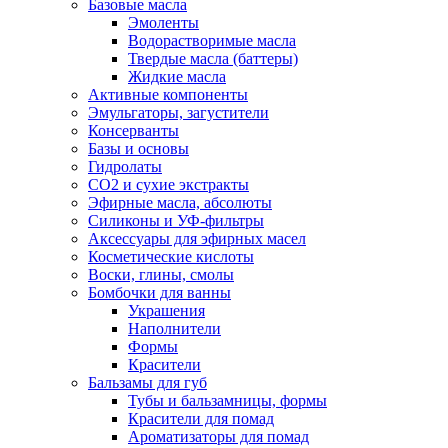
Базовые масла
Эмоленты
Водорастворимые масла
Твердые масла (баттеры)
Жидкие масла
Активные компоненты
Эмульгаторы, загустители
Консерванты
Базы и основы
Гидролаты
СО2 и сухие экстракты
Эфирные масла, абсолюты
Силиконы и УФ-фильтры
Аксессуары для эфирных масел
Косметические кислоты
Воски, глины, смолы
Бомбочки для ванны
Украшения
Наполнители
Формы
Красители
Бальзамы для губ
Тубы и бальзамницы, формы
Красители для помад
Ароматизаторы для помад