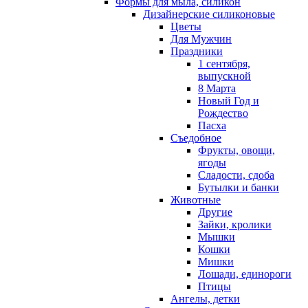
Формы для мыла, силикон
Дизайнерские силиконовые
Цветы
Для Мужчин
Праздники
1 сентября,
выпускной
8 Марта
Новый Год и
Рождество
Пасха
Съедобное
Фрукты, овощи,
ягоды
Сладости, сдоба
Бутылки и банки
Животные
Другие
Зайки, кролики
Мышки
Кошки
Мишки
Лошади, единороги
Птицы
Ангелы, детки