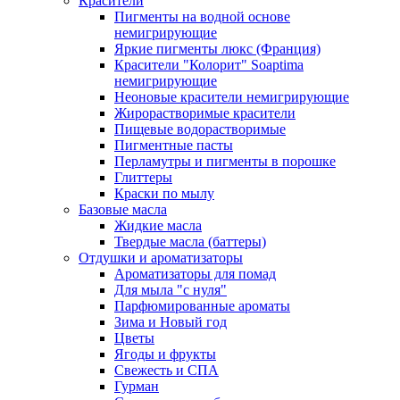
Красители
Пигменты на водной основе
немигрирующие
Яркие пигменты люкс (Франция)
Красители "Колорит" Soaptima
немигрирующие
Неоновые красители немигрирующие
Жирорастворимые красители
Пищевые водорастворимые
Пигментные пасты
Перламутры и пигменты в порошке
Глиттеры
Краски по мылу
Базовые масла
Жидкие масла
Твердые масла (баттеры)
Отдушки и ароматизаторы
Ароматизаторы для помад
Для мыла "с нуля"
Парфюмированные ароматы
Зима и Новый год
Цветы
Ягоды и фрукты
Свежесть и СПА
Гурман