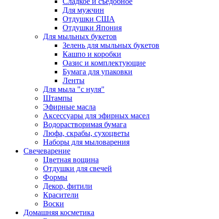
Сладкое и съедобное
Для мужчин
Отдушки США
Отдушки Япония
Для мыльных букетов
Зелень для мыльных букетов
Кашпо и коробки
Оазис и комплектующие
Бумага для упаковки
Ленты
Для мыла "с нуля"
Штампы
Эфирные масла
Аксессуары для эфирных масел
Водорастворимая бумага
Люфа, скрабы, сухоцветы
Наборы для мыловарения
Свечеварение
Цветная вощина
Отдушки для свечей
Формы
Декор, фитили
Красители
Воски
Домашняя косметика