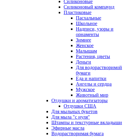
Силиконовые
Силиконовый компаунд
Пластиковые
Пасхальные
Школьное
Надписи, узоры и
орнаменты
Зимнее
Женское
Малышам
Растения, цветы
Деньги
Для водорастворимой
бумаги
Еда и напитки
Ангелы и сердца
Мужское
Животный мир
Отдушки и ароматизаторы
Отдушки США
Для мыльных букетов
Для мыла "с нуля"
Штампы и текстурные вкладыши
Эфирные масла
Водорастворимая бумага