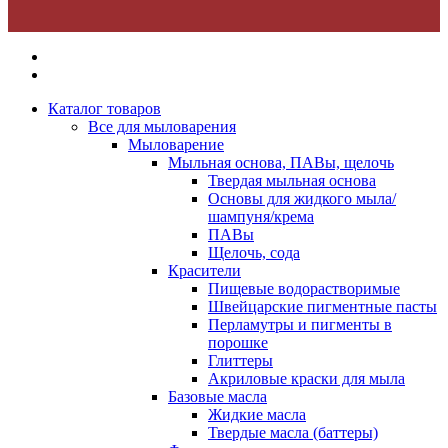
Каталог товаров
Все для мыловарения
Мыловарение
Мыльная основа, ПАВы, щелочь
Твердая мыльная основа
Основы для жидкого мыла/
шампуня/крема
ПАВы
Щелочь, сода
Красители
Пищевые водорастворимые
Швейцарские пигментные пасты
Перламутры и пигменты в
порошке
Глиттеры
Акриловые краски для мыла
Базовые масла
Жидкие масла
Твердые масла (баттеры)