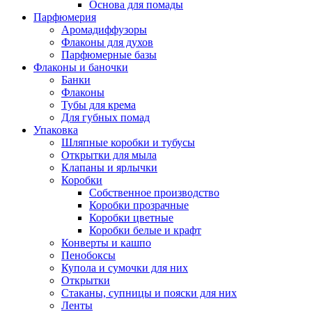
Основа для помады
Парфюмерия
Аромадиффузоры
Флаконы для духов
Парфюмерные базы
Флаконы и баночки
Банки
Флаконы
Тубы для крема
Для губных помад
Упаковка
Шляпные коробки и тубусы
Открытки для мыла
Клапаны и ярлычки
Коробки
Собственное производство
Коробки прозрачные
Коробки цветные
Коробки белые и крафт
Конверты и кашпо
Пенобоксы
Купола и сумочки для них
Открытки
Стаканы, супницы и пояски для них
Ленты