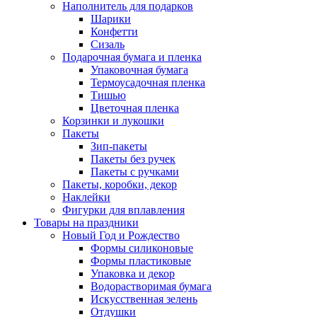
Наполнитель для подарков
Шарики
Конфетти
Сизаль
Подарочная бумага и пленка
Упаковочная бумага
Термоусадочная пленка
Тишью
Цветочная пленка
Корзинки и лукошки
Пакеты
Зип-пакеты
Пакеты без ручек
Пакеты с ручками
Пакеты, коробки, декор
Наклейки
Фигурки для вплавления
Товары на праздники
Новый Год и Рождество
Формы силиконовые
Формы пластиковые
Упаковка и декор
Водорастворимая бумага
Искусственная зелень
Отдушки