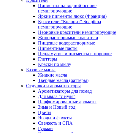
Красители
Пигменты на водной основе
немигрирующие
Яркие пигменты люкс (Франция)
Красители "Колорит" Soaptima
немигрирующие
Неоновые красители немигрирующие
Жирорастворимые красители
Пищевые водорастворимые
Пигментные пасты
Перламутры и пигменты в порошке
Глиттеры
Краски по мылу
Базовые масла
Жидкие масла
Твердые масла (баттеры)
Отдушки и ароматизаторы
Ароматизаторы для помад
Для мыла "с нуля"
Парфюмированные ароматы
Зима и Новый год
Цветы
Ягоды и фрукты
Свежесть и СПА
Гурман