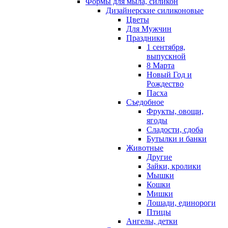
Формы для мыла, силикон
Дизайнерские силиконовые
Цветы
Для Мужчин
Праздники
1 сентября,
выпускной
8 Марта
Новый Год и
Рождество
Пасха
Съедобное
Фрукты, овощи,
ягоды
Сладости, сдоба
Бутылки и банки
Животные
Другие
Зайки, кролики
Мышки
Кошки
Мишки
Лошади, единороги
Птицы
Ангелы, детки