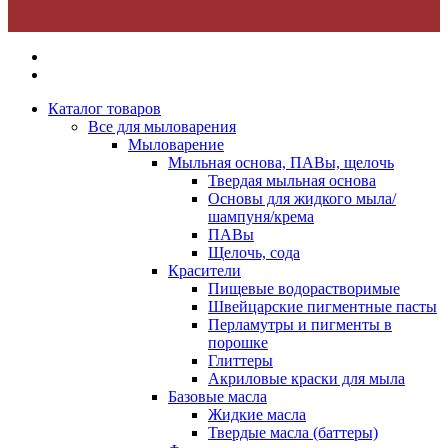
Каталог товаров
Все для мыловарения
Мыловарение
Мыльная основа, ПАВы, щелочь
Твердая мыльная основа
Основы для жидкого мыла/
шампуня/крема
ПАВы
Щелочь, сода
Красители
Пищевые водорастворимые
Швейцарские пигментные пасты
Перламутры и пигменты в
порошке
Глиттеры
Акриловые краски для мыла
Базовые масла
Жидкие масла
Твердые масла (баттеры)