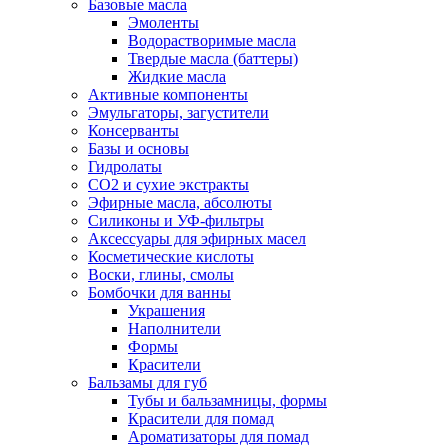
Базовые масла
Эмоленты
Водорастворимые масла
Твердые масла (баттеры)
Жидкие масла
Активные компоненты
Эмульгаторы, загустители
Консерванты
Базы и основы
Гидролаты
СО2 и сухие экстракты
Эфирные масла, абсолюты
Силиконы и УФ-фильтры
Аксессуары для эфирных масел
Косметические кислоты
Воски, глины, смолы
Бомбочки для ванны
Украшения
Наполнители
Формы
Красители
Бальзамы для губ
Тубы и бальзамницы, формы
Красители для помад
Ароматизаторы для помад