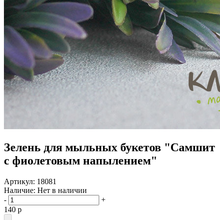
Зелень для мыльных букетов "Самшит
с фиолетовым напылением"
Артикул:
18081
Наличие:
Нет в наличии
-
+
140
p