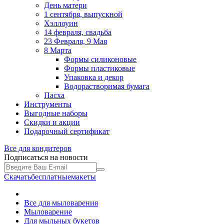
День матери
1 сентября, выпускной
Хэллоуин
14 февраля, свадьба
23 Февраля, 9 Мая
8 Марта
Формы силиконовые
Формы пластиковые
Упаковка и декор
Водорастворимая бумага
Пасха
Инструменты
Выгодные наборы
Скидки и акции
Подарочный сертификат
Все для
кондитеров
Подписаться на новости
Скачать
бесплатные
макеты
Все для мыловарения
Мыловарение
Для мыльных букетов