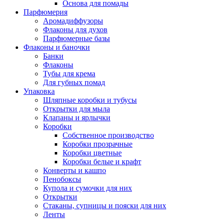
Основа для помады
Парфюмерия
Аромадиффузоры
Флаконы для духов
Парфюмерные базы
Флаконы и баночки
Банки
Флаконы
Тубы для крема
Для губных помад
Упаковка
Шляпные коробки и тубусы
Открытки для мыла
Клапаны и ярлычки
Коробки
Собственное производство
Коробки прозрачные
Коробки цветные
Коробки белые и крафт
Конверты и кашпо
Пенобоксы
Купола и сумочки для них
Открытки
Стаканы, супницы и пояски для них
Ленты