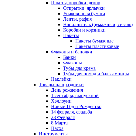
Пакеты, коробки, декор
Открытки, ярлычки
Упаковочная бумага
Ленты, рафия
Наполнитель (бумажный, сизаль)
Коробки и корзинки
Пакеты
Пакеты бумажные
Пакеты пластиковые
Флаконы и баночки
Банки
Флаконы
Тубы для крема
Тубы для помад и бальзамницы
Наклейки
Товары на праздники
День рождения
1 сентября, выпускной
Хэллоуин
Новый Год и Рождество
14 февраля, свадьба
23 Февраля
8 Марта
Пасха
Инструменты