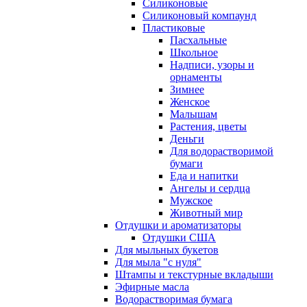
Силиконовые
Силиконовый компаунд
Пластиковые
Пасхальные
Школьное
Надписи, узоры и
орнаменты
Зимнее
Женское
Малышам
Растения, цветы
Деньги
Для водорастворимой
бумаги
Еда и напитки
Ангелы и сердца
Мужское
Животный мир
Отдушки и ароматизаторы
Отдушки США
Для мыльных букетов
Для мыла "с нуля"
Штампы и текстурные вкладыши
Эфирные масла
Водорастворимая бумага