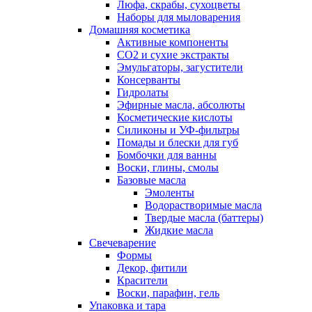
Люфа, скрабы, сухоцветы
Наборы для мыловарения
Домашняя косметика
Активные компоненты
СО2 и сухие экстракты
Эмульгаторы, загустители
Консерванты
Гидролаты
Эфирные масла, абсолюты
Косметические кислоты
Силиконы и УФ-фильтры
Помады и блески для губ
Бомбочки для ванны
Воски, глины, смолы
Базовые масла
Эмоленты
Водорастворимые масла
Твердые масла (баттеры)
Жидкие масла
Свечеварение
Формы
Декор, фитили
Красители
Воски, парафин, гель
Упаковка и тара