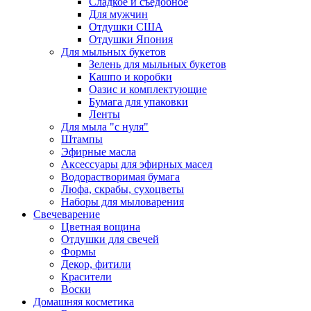
Сладкое и съедобное
Для мужчин
Отдушки США
Отдушки Япония
Для мыльных букетов
Зелень для мыльных букетов
Кашпо и коробки
Оазис и комплектующие
Бумага для упаковки
Ленты
Для мыла "с нуля"
Штампы
Эфирные масла
Аксессуары для эфирных масел
Водорастворимая бумага
Люфа, скрабы, сухоцветы
Наборы для мыловарения
Свечеварение
Цветная вощина
Отдушки для свечей
Формы
Декор, фитили
Красители
Воски
Домашняя косметика