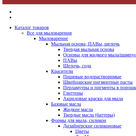
Каталог товаров
Все для мыловарения
Мыловарение
Мыльная основа, ПАВы, щелочь
Твердая мыльная основа
Основы для жидкого мыла/шампун
ПАВы
Щелочь, сода
Красители
Пищевые водорастворимые
Швейцарские пигментные пасты
Перламутры и пигменты в порошк
Глиттеры
Акриловые краски для мыла
Базовые масла
Жидкие масла
Твердые масла (баттеры)
Формы для мыла, силикон
Дизайнерские силиконовые
Цветы