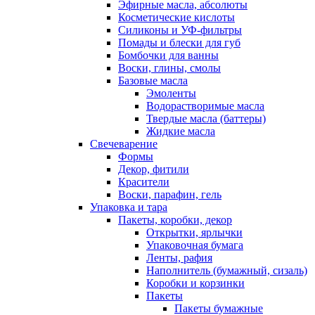
Эфирные масла, абсолюты
Косметические кислоты
Силиконы и УФ-фильтры
Помады и блески для губ
Бомбочки для ванны
Воски, глины, смолы
Базовые масла
Эмоленты
Водорастворимые масла
Твердые масла (баттеры)
Жидкие масла
Свечеварение
Формы
Декор, фитили
Красители
Воски, парафин, гель
Упаковка и тара
Пакеты, коробки, декор
Открытки, ярлычки
Упаковочная бумага
Ленты, рафия
Наполнитель (бумажный, сизаль)
Коробки и корзинки
Пакеты
Пакеты бумажные