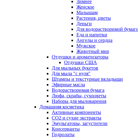
Зимнее
Женское
Малышам
Растения, цветы
Деньги
Для водорастворимой бумаг
Еда и напитки
Ангелы и сердца
Мужское
Животный мир
Отдушки и ароматизаторы
Отдушки США
Для мыльных букетов
Для мыла "с нуля"
Штампы и текстурные вкладыши
Эфирные масла
Водорастворимая бумага
Люфа, скрабы, сухоцветы
Наборы для мыловарения
Домашняя косметика
Активные компоненты
СО2 и сухие экстракты
Эмульгаторы, загустители
Консерванты
Гидролаты