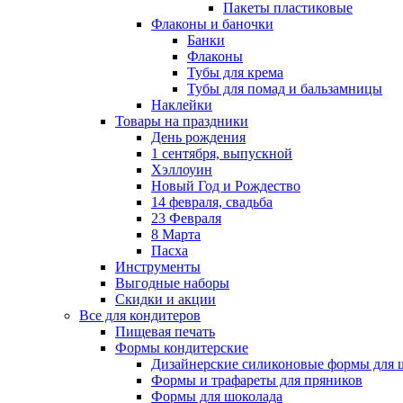
Пакеты пластиковые
Флаконы и баночки
Банки
Флаконы
Тубы для крема
Тубы для помад и бальзамницы
Наклейки
Товары на праздники
День рождения
1 сентября, выпускной
Хэллоуин
Новый Год и Рождество
14 февраля, свадьба
23 Февраля
8 Марта
Пасха
Инструменты
Выгодные наборы
Скидки и акции
Все для кондитеров
Пищевая печать
Формы кондитерские
Дизайнерские силиконовые формы для 
Формы и трафареты для пряников
Формы для шоколада