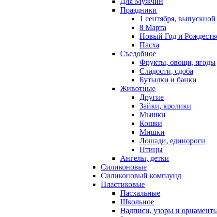
Для Мужчин
Праздники
1 сентября, выпускной
8 Марта
Новый Год и Рождеств
Пасха
Съедобное
Фрукты, овощи, ягоды
Сладости, сдоба
Бутылки и банки
Животные
Другие
Зайки, кролики
Мышки
Кошки
Мишки
Лошади, единороги
Птицы
Ангелы, детки
Силиконовые
Силиконовый компаунд
Пластиковые
Пасхальные
Школьное
Надписи, узоры и орнамент