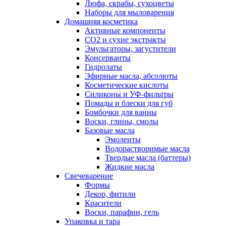
Люфа, скрабы, сухоцветы
Наборы для мыловарения
Домашняя косметика
Активные компоненты
СО2 и сухие экстракты
Эмульгаторы, загустители
Консерванты
Гидролаты
Эфирные масла, абсолюты
Косметические кислоты
Силиконы и УФ-фильтры
Помады и блески для губ
Бомбочки для ванны
Воски, глины, смолы
Базовые масла
Эмоленты
Водорастворимые масла
Твердые масла (баттеры)
Жидкие масла
Свечеварение
Формы
Декор, фитили
Красители
Воски, парафин, гель
Упаковка и тара