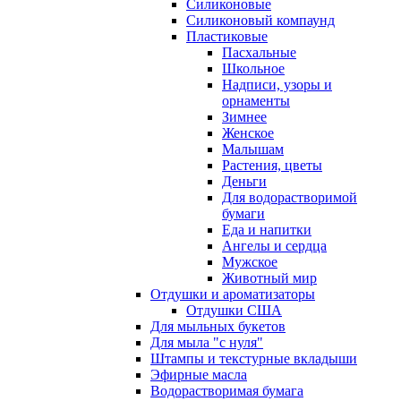
Силиконовые
Силиконовый компаунд
Пластиковые
Пасхальные
Школьное
Надписи, узоры и
орнаменты
Зимнее
Женское
Малышам
Растения, цветы
Деньги
Для водорастворимой
бумаги
Еда и напитки
Ангелы и сердца
Мужское
Животный мир
Отдушки и ароматизаторы
Отдушки США
Для мыльных букетов
Для мыла "с нуля"
Штампы и текстурные вкладыши
Эфирные масла
Водорастворимая бумага