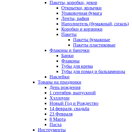
Пакеты, коробки, декор
Открытки, ярлычки
Упаковочная бумага
Ленты, рафия
Наполнитель (бумажный, сизаль)
Коробки и корзинки
Пакеты
Пакеты бумажные
Пакеты пластиковые
Флаконы и баночки
Банки
Флаконы
Тубы для крема
Тубы для помад и бальзамницы
Наклейки
Товары на праздники
День рождения
1 сентября, выпускной
Хэллоуин
Новый Год и Рождество
14 февраля, свадьба
23 Февраля
8 Марта
Пасха
Инструменты