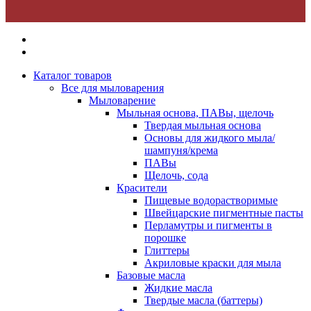
Каталог товаров
Все для мыловарения
Мыловарение
Мыльная основа, ПАВы, щелочь
Твердая мыльная основа
Основы для жидкого мыла/
шампуня/крема
ПАВы
Щелочь, сода
Красители
Пищевые водорастворимые
Швейцарские пигментные пасты
Перламутры и пигменты в
порошке
Глиттеры
Акриловые краски для мыла
Базовые масла
Жидкие масла
Твердые масла (баттеры)