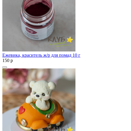
Ежевика, краситель ж/р для помад 10 г
150
p