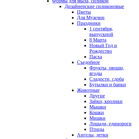
Формы для мыла, силикон
Дизайнерские силиконовые
Цветы
Для Мужчин
Праздники
1 сентября,
выпускной
8 Марта
Новый Год и
Рождество
Пасха
Съедобное
Фрукты, овощи,
ягоды
Сладости, сдоба
Бутылки и банки
Животные
Другие
Зайки, кролики
Мышки
Кошки
Мишки
Лошади, единороги
Птицы
Ангелы, детки