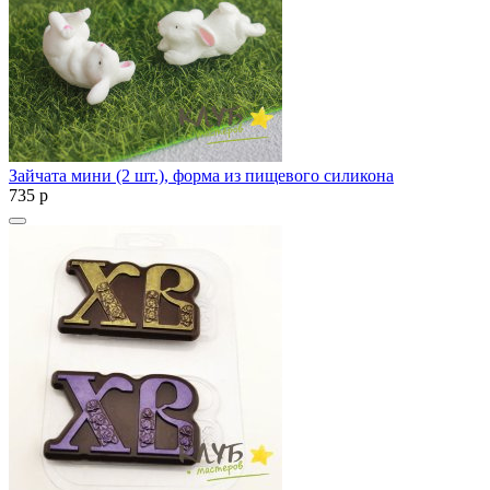
Зайчата мини (2 шт.), форма из пищевого силикона
735
p