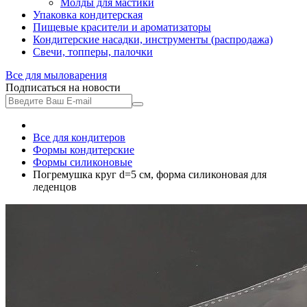
Молды для мастики
Упаковка кондитерская
Пищевые красители и ароматизаторы
Кондитерские насадки, инструменты (распродажа)
Свечи, топперы, палочки
Все для
мыловарения
Подписаться на новости
Все для кондитеров
Формы кондитерские
Формы силиконовые
Погремушка круг d=5 см, форма силиконовая для
леденцов