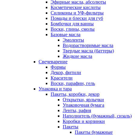
Эфирные масла, абсолюты
Косметические кислоты
Силиконы и УФ-фильтры
Помады и блески для губ
Бомбочки для ванны
Воски, глины, смолы
Базовые масла
Эмоленты
Водорастворимые масла
Твердые масла (баттеры)
Жидкие масла
Свечеварение
Формы
Декор, фитили
Красители
Воски, парафин, гель
Упаковка и тара
Пакеты, коробки, декор
Открытки, ярлычки
Упаковочная бумага
Ленты, рафия
Наполнитель (бумажный, сизаль)
Коробки и корзинки
Пакеты
Пакеты бумажные