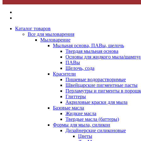
Каталог товаров
Все для мыловарения
Мыловарение
Мыльная основа, ПАВы, щелочь
Твердая мыльная основа
Основы для жидкого мыла/шампун
ПАВы
Щелочь, сода
Красители
Пищевые водорастворимые
Швейцарские пигментные пасты
Перламутры и пигменты в порошк
Глиттеры
Акриловые краски для мыла
Базовые масла
Жидкие масла
Твердые масла (баттеры)
Формы для мыла, силикон
Дизайнерские силиконовые
Цветы