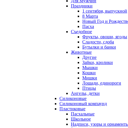
Для Мужчин
Праздники
1 сентября, выпускной
8 Марта
Новый Год и Рождеств
Пасха
Съедобное
Фрукты, овощи, ягоды
Сладости, сдоба
Бутылки и банки
Животные
Другие
Зайки, кролики
Мышки
Кошки
Мишки
Лошади, единороги
Птицы
Ангелы, детки
Силиконовые
Силиконовый компаунд
Пластиковые
Пасхальные
Школьное
Надписи, узоры и орнамент