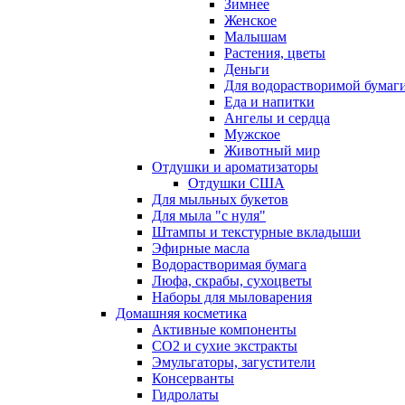
Зимнее
Женское
Малышам
Растения, цветы
Деньги
Для водорастворимой бумаг
Еда и напитки
Ангелы и сердца
Мужское
Животный мир
Отдушки и ароматизаторы
Отдушки США
Для мыльных букетов
Для мыла "с нуля"
Штампы и текстурные вкладыши
Эфирные масла
Водорастворимая бумага
Люфа, скрабы, сухоцветы
Наборы для мыловарения
Домашняя косметика
Активные компоненты
СО2 и сухие экстракты
Эмульгаторы, загустители
Консерванты
Гидролаты