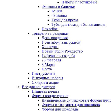
Пакеты пластиковые
Флаконы и баночки
Банки
Флаконы
Тубы для крема
Тубы для помад и бальзамницы
Наклейки
Товары на праздники
День рождения
1 сентября, выпускной
Хэллоуин
Новый Год и Рождество
14 февраля, свадьба
23 Февраля
8 Марта
Пасха
Инструменты
Выгодные наборы
Скидки и акции
Все для кондитеров
Пищевая печать
Формы кондитерские
Дизайнерские силиконовые формы для 
Формы и трафареты для пряников
Формы для шоколада