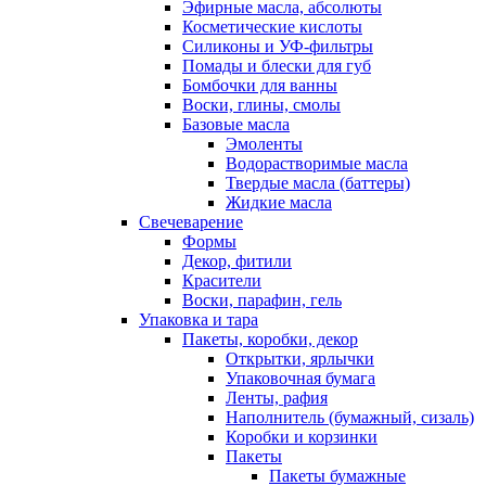
Эфирные масла, абсолюты
Косметические кислоты
Силиконы и УФ-фильтры
Помады и блески для губ
Бомбочки для ванны
Воски, глины, смолы
Базовые масла
Эмоленты
Водорастворимые масла
Твердые масла (баттеры)
Жидкие масла
Свечеварение
Формы
Декор, фитили
Красители
Воски, парафин, гель
Упаковка и тара
Пакеты, коробки, декор
Открытки, ярлычки
Упаковочная бумага
Ленты, рафия
Наполнитель (бумажный, сизаль)
Коробки и корзинки
Пакеты
Пакеты бумажные