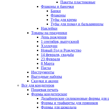
Пакеты пластиковые
Флаконы и баночки
Банки
Флаконы
Тубы для крема
Тубы для помад и бальзамницы
Наклейки
Товары на праздники
День рождения
1 сентября, выпускной
Хэллоуин
Новый Год и Рождество
14 февраля, свадьба
23 Февраля
8 Марта
Пасха
Инструменты
Выгодные наборы
Скидки и акции
Все для кондитеров
Пищевая печать
Формы кондитерские
Дизайнерские силиконовые формы для 
Формы и трафареты для пряников
Формы для шоколада