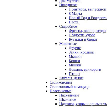
Для Мужчин
Праздники
1 сентября, выпускной
8 Марта
Новый Год и Рождеств
Пасха
Съедобное
Фрукты, овощи, ягоды
Сладости, сдоба
Бутылки и банки
Животные
Другие
Зайки, кролики
Мышки
Кошки
Мишки
Лошади, единороги
Птицы
Ангелы, детки
Силиконовые
Силиконовый компаунд
Пластиковые
Пасхальные
Школьное
Надписи, узоры и орнамент