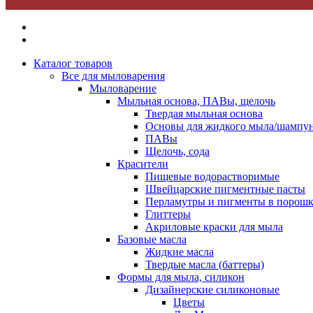
Каталог товаров
Все для мыловарения
Мыловарение
Мыльная основа, ПАВы, щелочь
Твердая мыльная основа
Основы для жидкого мыла/шампун
ПАВы
Щелочь, сода
Красители
Пищевые водорастворимые
Швейцарские пигментные пасты
Перламутры и пигменты в порошк
Глиттеры
Акриловые краски для мыла
Базовые масла
Жидкие масла
Твердые масла (баттеры)
Формы для мыла, силикон
Дизайнерские силиконовые
Цветы