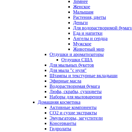
Зимнее
Женское
Малышам
Растения, цветы
Деньги
Для водорастворимой бумаг
Еда и напитки
Ангелы и сердца
Мужское
Животный мир
Отдушки и ароматизаторы
Отдушки США
Для мыльных букетов
Для мыла "с нуля"
Штампы и текстурные вкладыши
Эфирные масла
Водорастворимая бумага
Люфа, скрабы, сухоцветы
Наборы для мыловарения
Домашняя косметика
Активные компоненты
СО2 и сухие экстракты
Эмульгаторы, загустители
Консерванты
Гидролаты