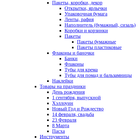
Пакеты, коробки, декор
Открытки, ярлычки
Упаковочная бумага
Ленты, рафия
Наполнитель (бумажный, сизаль)
Коробки и корзинки
Пакеты
Пакеты бумажные
Пакеты пластиковые
Флаконы и баночки
Банки
Флаконы
Тубы для крема
Тубы для помад и бальзамницы
Наклейки
Товары на праздники
День рождения
1 сентября, выпускной
Хэллоуин
Новый Год и Рождество
14 февраля, свадьба
23 Февраля
8 Марта
Пасха
Инструменты