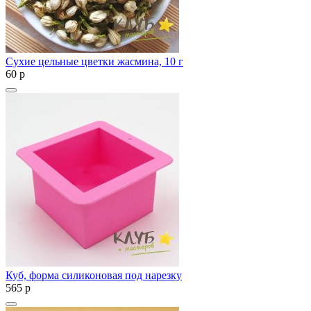
Сухие цельные цветки жасмина, 10 г
60
p
Куб, форма силиконовая под нарезку
565
p