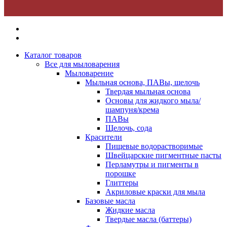
Каталог товаров
Все для мыловарения
Мыловарение
Мыльная основа, ПАВы, щелочь
Твердая мыльная основа
Основы для жидкого мыла/
шампуня/крема
ПАВы
Щелочь, сода
Красители
Пищевые водорастворимые
Швейцарские пигментные пасты
Перламутры и пигменты в
порошке
Глиттеры
Акриловые краски для мыла
Базовые масла
Жидкие масла
Твердые масла (баттеры)