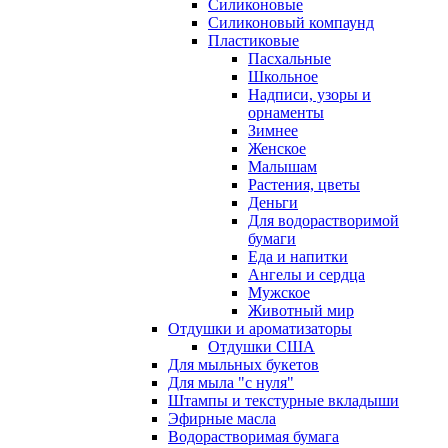
Силиконовые
Силиконовый компаунд
Пластиковые
Пасхальные
Школьное
Надписи, узоры и
орнаменты
Зимнее
Женское
Малышам
Растения, цветы
Деньги
Для водорастворимой
бумаги
Еда и напитки
Ангелы и сердца
Мужское
Животный мир
Отдушки и ароматизаторы
Отдушки США
Для мыльных букетов
Для мыла "с нуля"
Штампы и текстурные вкладыши
Эфирные масла
Водорастворимая бумага