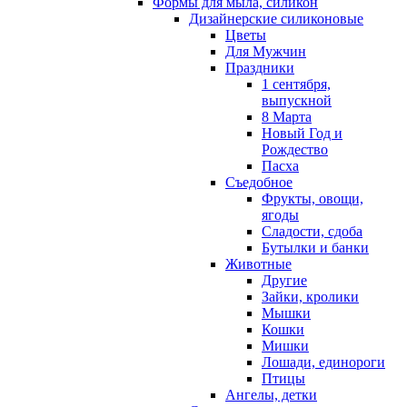
Формы для мыла, силикон
Дизайнерские силиконовые
Цветы
Для Мужчин
Праздники
1 сентября,
выпускной
8 Марта
Новый Год и
Рождество
Пасха
Съедобное
Фрукты, овощи,
ягоды
Сладости, сдоба
Бутылки и банки
Животные
Другие
Зайки, кролики
Мышки
Кошки
Мишки
Лошади, единороги
Птицы
Ангелы, детки