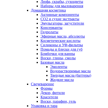
Люфа, скрабы, сухоцветы
Наборы для мыловарения
Домашняя косметика
Активные компоненты
СО2 и сухие экстракты
Эмульгаторы, загустители
Консерванты
Гидролаты
Эфирные масла, абсолюты
Косметические кислоты
Силиконы и УФ-фильтры
Помады и блески для губ
Бомбочки для ванны
Воски, глины, смолы
Базовые масла
Эмоленты
Водорастворимые масла
Твердые масла (баттеры)
Жидкие масла
Свечеварение
Формы
Декор, фитили
Красители
Воски, парафин, гель
Упаковка и тара