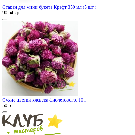
Стакан для мини-букета Крафт 350 мл (5 шт.)
90
p
45
p
Сухие цветки клевера фиолетового, 10 г
50
p