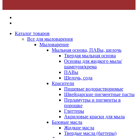
Каталог товаров
Все для мыловарения
Мыловарение
Мыльная основа, ПАВы, щелочь
Твердая мыльная основа
Основы для жидкого мыла/
шампуня/крема
ПАВы
Щелочь, сода
Красители
Пищевые водорастворимые
Швейцарские пигментные пасты
Перламутры и пигменты в
порошке
Глиттеры
Акриловые краски для мыла
Базовые масла
Жидкие масла
Твердые масла (баттеры)