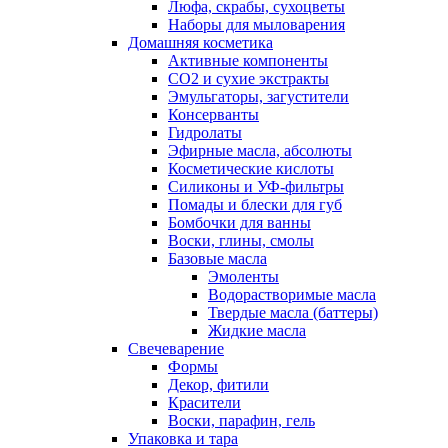
Люфа, скрабы, сухоцветы
Наборы для мыловарения
Домашняя косметика
Активные компоненты
СО2 и сухие экстракты
Эмульгаторы, загустители
Консерванты
Гидролаты
Эфирные масла, абсолюты
Косметические кислоты
Силиконы и УФ-фильтры
Помады и блески для губ
Бомбочки для ванны
Воски, глины, смолы
Базовые масла
Эмоленты
Водорастворимые масла
Твердые масла (баттеры)
Жидкие масла
Свечеварение
Формы
Декор, фитили
Красители
Воски, парафин, гель
Упаковка и тара