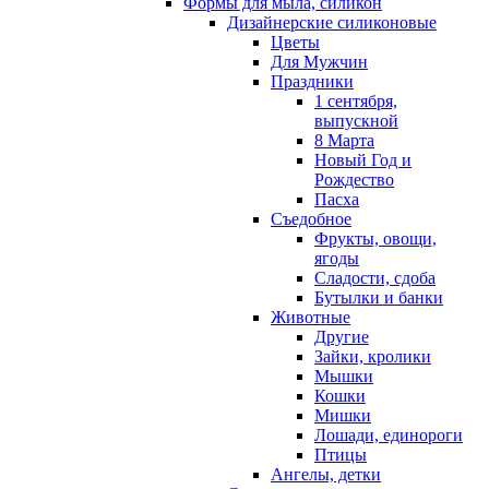
Формы для мыла, силикон
Дизайнерские силиконовые
Цветы
Для Мужчин
Праздники
1 сентября,
выпускной
8 Марта
Новый Год и
Рождество
Пасха
Съедобное
Фрукты, овощи,
ягоды
Сладости, сдоба
Бутылки и банки
Животные
Другие
Зайки, кролики
Мышки
Кошки
Мишки
Лошади, единороги
Птицы
Ангелы, детки