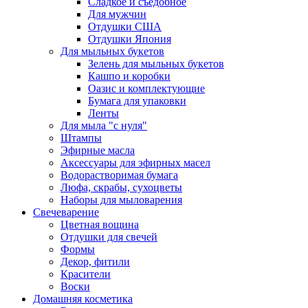
Сладкое и съедобное
Для мужчин
Отдушки США
Отдушки Япония
Для мыльных букетов
Зелень для мыльных букетов
Кашпо и коробки
Оазис и комплектующие
Бумага для упаковки
Ленты
Для мыла "с нуля"
Штампы
Эфирные масла
Аксессуары для эфирных масел
Водорастворимая бумага
Люфа, скрабы, сухоцветы
Наборы для мыловарения
Свечеварение
Цветная вощина
Отдушки для свечей
Формы
Декор, фитили
Красители
Воски
Домашняя косметика