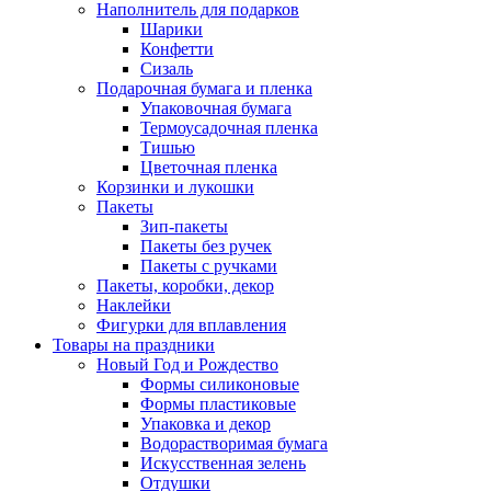
Наполнитель для подарков
Шарики
Конфетти
Сизаль
Подарочная бумага и пленка
Упаковочная бумага
Термоусадочная пленка
Тишью
Цветочная пленка
Корзинки и лукошки
Пакеты
Зип-пакеты
Пакеты без ручек
Пакеты с ручками
Пакеты, коробки, декор
Наклейки
Фигурки для вплавления
Товары на праздники
Новый Год и Рождество
Формы силиконовые
Формы пластиковые
Упаковка и декор
Водорастворимая бумага
Искусственная зелень
Отдушки