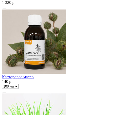
1 320
p
Касторовое масло
140
p