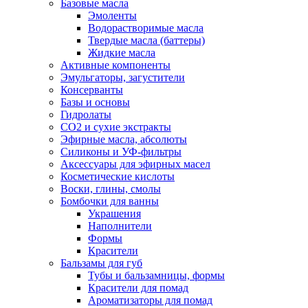
Базовые масла
Эмоленты
Водорастворимые масла
Твердые масла (баттеры)
Жидкие масла
Активные компоненты
Эмульгаторы, загустители
Консерванты
Базы и основы
Гидролаты
СО2 и сухие экстракты
Эфирные масла, абсолюты
Силиконы и УФ-фильтры
Аксессуары для эфирных масел
Косметические кислоты
Воски, глины, смолы
Бомбочки для ванны
Украшения
Наполнители
Формы
Красители
Бальзамы для губ
Тубы и бальзамницы, формы
Красители для помад
Ароматизаторы для помад