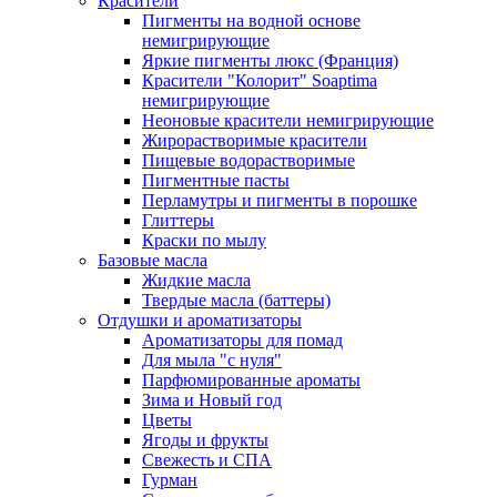
Красители
Пигменты на водной основе
немигрирующие
Яркие пигменты люкс (Франция)
Красители "Колорит" Soaptima
немигрирующие
Неоновые красители немигрирующие
Жирорастворимые красители
Пищевые водорастворимые
Пигментные пасты
Перламутры и пигменты в порошке
Глиттеры
Краски по мылу
Базовые масла
Жидкие масла
Твердые масла (баттеры)
Отдушки и ароматизаторы
Ароматизаторы для помад
Для мыла "с нуля"
Парфюмированные ароматы
Зима и Новый год
Цветы
Ягоды и фрукты
Свежесть и СПА
Гурман