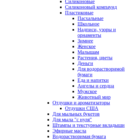
Силиконовые
Силиконовый компаунд
Пластиковые
Пасхальные
Школьное
Надписи, узоры и
орнаменты
Зимнее
Женское
Малышам
Растения, цветы
Деньги
Для водорастворимой
бумаги
Еда и напитки
Ангелы и сердца
Мужское
Животный мир
Отдушки и ароматизаторы
Отдушки США
Для мыльных букетов
Для мыла "с нуля"
Штампы и текстурные вкладыши
Эфирные масла
Водорастворимая бумага