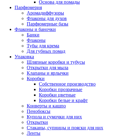
Основа для помады
Парфюмерия
Аромадиффузоры
Флаконы для духов
Парфюмерные базы
Флаконы и баночки
Банки
Флаконы
Тубы для крема
Для губных помад
Упаковка
Шляпные коробки и тубусы
Открытки для мыла
Клапаны и ярлычки
Коробки
Собственное производство
Коробки прозрачные
Коробки цветные
Коробки белые и крафт
Конверты и кашпо
Пенобоксы
Купола и сумочки для них
Открытки
Стаканы, супницы и пояски для них
Ленты