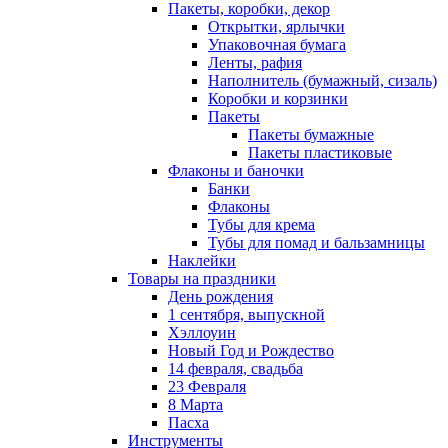
Пакеты, коробки, декор
Открытки, ярлычки
Упаковочная бумага
Ленты, рафия
Наполнитель (бумажный, сизаль)
Коробки и корзинки
Пакеты
Пакеты бумажные
Пакеты пластиковые
Флаконы и баночки
Банки
Флаконы
Тубы для крема
Тубы для помад и бальзамницы
Наклейки
Товары на праздники
День рождения
1 сентября, выпускной
Хэллоуин
Новый Год и Рождество
14 февраля, свадьба
23 Февраля
8 Марта
Пасха
Инструменты