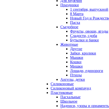
Для Мужчин
Праздники
1 сентября, выпускной
8 Марта
Новый Год и Рождеств
Пасха
Съедобное
Фрукты, овощи, ягоды
Сладости, сдоба
Бутылки и банки
Животные
Другие
Зайки, кролики
Мышки
Кошки
Мишки
Лошади, единороги
Птицы
Ангелы, детки
Силиконовые
Силиконовый компаунд
Пластиковые
Пасхальные
Школьное
Надписи, узоры и орнамент