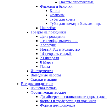
Пакеты пластиковые
Флаконы и баночки
Банки
Флаконы
Тубы для крема
Тубы для помад и бальзамницы
Наклейки
Товары на праздники
День рождения
1 сентября, выпускной
Хэллоуин
Новый Год и Рождество
14 февраля, свадьба
23 Февраля
8 Марта
Пасха
Инструменты
Выгодные наборы
Скидки и акции
Все для кондитеров
Пищевая печать
Формы кондитерские
Дизайнерские силиконовые формы для 
Формы и трафареты для пряников
Формы для шоколада