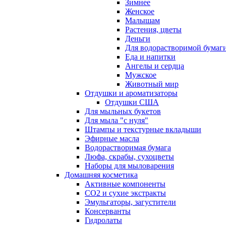
Зимнее
Женское
Малышам
Растения, цветы
Деньги
Для водорастворимой бумаг
Еда и напитки
Ангелы и сердца
Мужское
Животный мир
Отдушки и ароматизаторы
Отдушки США
Для мыльных букетов
Для мыла "с нуля"
Штампы и текстурные вкладыши
Эфирные масла
Водорастворимая бумага
Люфа, скрабы, сухоцветы
Наборы для мыловарения
Домашняя косметика
Активные компоненты
СО2 и сухие экстракты
Эмульгаторы, загустители
Консерванты
Гидролаты