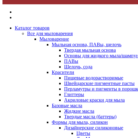
Каталог товаров
Все для мыловарения
Мыловарение
Мыльная основа, ПАВы, щелочь
Твердая мыльная основа
Основы для жидкого мыла/шампун
ПАВы
Щелочь, сода
Красители
Пищевые водорастворимые
Швейцарские пигментные пасты
Перламутры и пигменты в порошк
Глиттеры
Акриловые краски для мыла
Базовые масла
Жидкие масла
Твердые масла (баттеры)
Формы для мыла, силикон
Дизайнерские силиконовые
Цветы