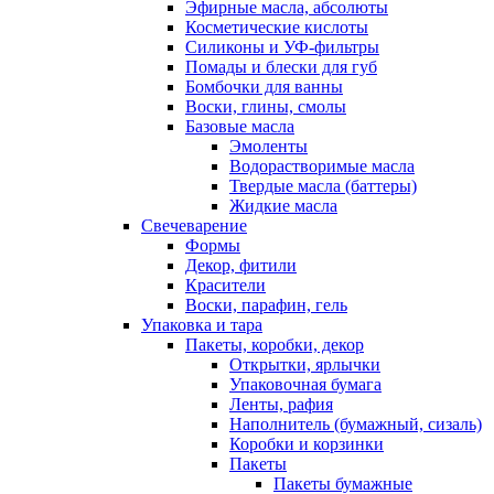
Эфирные масла, абсолюты
Косметические кислоты
Силиконы и УФ-фильтры
Помады и блески для губ
Бомбочки для ванны
Воски, глины, смолы
Базовые масла
Эмоленты
Водорастворимые масла
Твердые масла (баттеры)
Жидкие масла
Свечеварение
Формы
Декор, фитили
Красители
Воски, парафин, гель
Упаковка и тара
Пакеты, коробки, декор
Открытки, ярлычки
Упаковочная бумага
Ленты, рафия
Наполнитель (бумажный, сизаль)
Коробки и корзинки
Пакеты
Пакеты бумажные