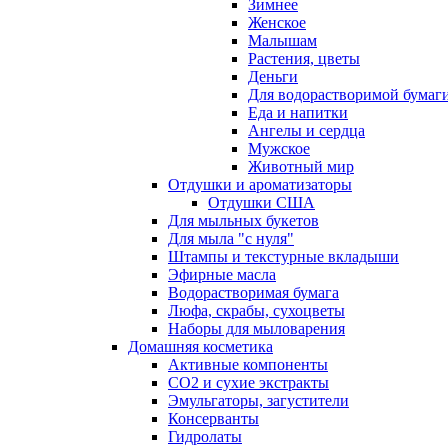
Зимнее
Женское
Малышам
Растения, цветы
Деньги
Для водорастворимой бумаг
Еда и напитки
Ангелы и сердца
Мужское
Животный мир
Отдушки и ароматизаторы
Отдушки США
Для мыльных букетов
Для мыла "с нуля"
Штампы и текстурные вкладыши
Эфирные масла
Водорастворимая бумага
Люфа, скрабы, сухоцветы
Наборы для мыловарения
Домашняя косметика
Активные компоненты
СО2 и сухие экстракты
Эмульгаторы, загустители
Консерванты
Гидролаты