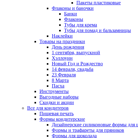
Пакеты пластиковые
Флаконы и баночки
Банки
Флаконы
Тубы для крема
Тубы для помад и бальзамницы
Наклейки
Товары на праздники
День рождения
1 сентября, выпускной
Хэллоуин
Новый Год и Рождество
14 февраля, свадьба
23 Февраля
8 Марта
Пасха
Инструменты
Выгодные наборы
Скидки и акции
Все для кондитеров
Пищевая печать
Формы кондитерские
Дизайнерские силиконовые формы для 
Формы и трафареты для пряников
Формы для шоколада