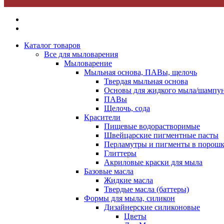
Каталог товаров
Все для мыловарения
Мыловарение
Мыльная основа, ПАВы, щелочь
Твердая мыльная основа
Основы для жидкого мыла/шампун
ПАВы
Щелочь, сода
Красители
Пищевые водорастворимые
Швейцарские пигментные пасты
Перламутры и пигменты в порошк
Глиттеры
Акриловые краски для мыла
Базовые масла
Жидкие масла
Твердые масла (баттеры)
Формы для мыла, силикон
Дизайнерские силиконовые
Цветы