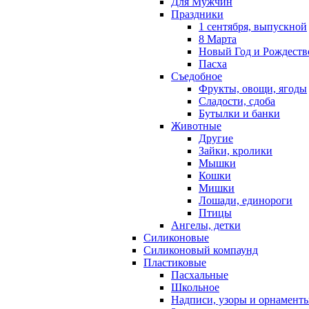
Для Мужчин
Праздники
1 сентября, выпускной
8 Марта
Новый Год и Рождеств
Пасха
Съедобное
Фрукты, овощи, ягоды
Сладости, сдоба
Бутылки и банки
Животные
Другие
Зайки, кролики
Мышки
Кошки
Мишки
Лошади, единороги
Птицы
Ангелы, детки
Силиконовые
Силиконовый компаунд
Пластиковые
Пасхальные
Школьное
Надписи, узоры и орнамент