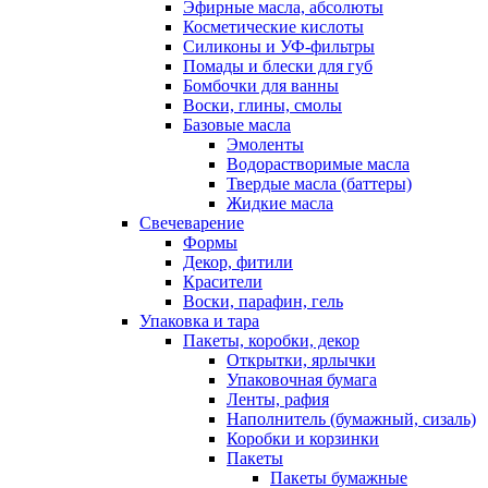
Эфирные масла, абсолюты
Косметические кислоты
Силиконы и УФ-фильтры
Помады и блески для губ
Бомбочки для ванны
Воски, глины, смолы
Базовые масла
Эмоленты
Водорастворимые масла
Твердые масла (баттеры)
Жидкие масла
Свечеварение
Формы
Декор, фитили
Красители
Воски, парафин, гель
Упаковка и тара
Пакеты, коробки, декор
Открытки, ярлычки
Упаковочная бумага
Ленты, рафия
Наполнитель (бумажный, сизаль)
Коробки и корзинки
Пакеты
Пакеты бумажные