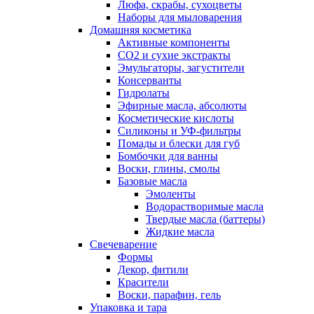
Люфа, скрабы, сухоцветы
Наборы для мыловарения
Домашняя косметика
Активные компоненты
СО2 и сухие экстракты
Эмульгаторы, загустители
Консерванты
Гидролаты
Эфирные масла, абсолюты
Косметические кислоты
Силиконы и УФ-фильтры
Помады и блески для губ
Бомбочки для ванны
Воски, глины, смолы
Базовые масла
Эмоленты
Водорастворимые масла
Твердые масла (баттеры)
Жидкие масла
Свечеварение
Формы
Декор, фитили
Красители
Воски, парафин, гель
Упаковка и тара