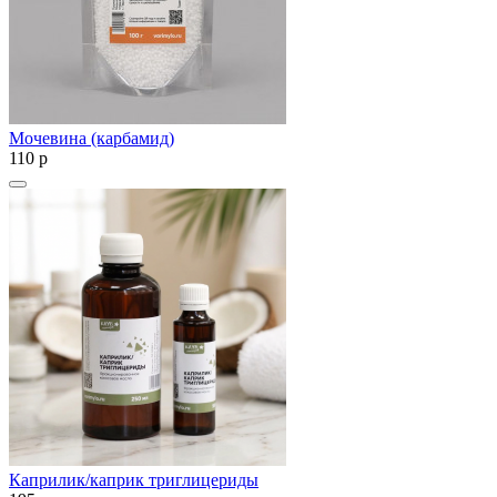
Мочевина (карбамид)
110
p
Каприлик/каприк триглицериды