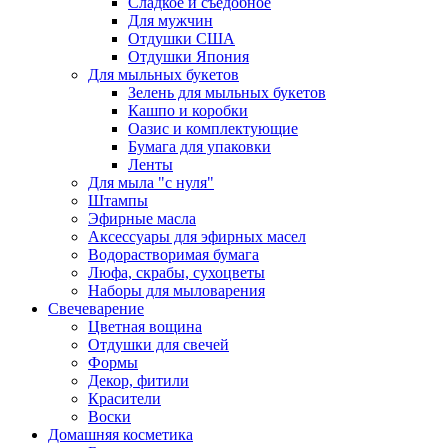
Сладкое и съедобное
Для мужчин
Отдушки США
Отдушки Япония
Для мыльных букетов
Зелень для мыльных букетов
Кашпо и коробки
Оазис и комплектующие
Бумага для упаковки
Ленты
Для мыла "с нуля"
Штампы
Эфирные масла
Аксессуары для эфирных масел
Водорастворимая бумага
Люфа, скрабы, сухоцветы
Наборы для мыловарения
Свечеварение
Цветная вощина
Отдушки для свечей
Формы
Декор, фитили
Красители
Воски
Домашняя косметика