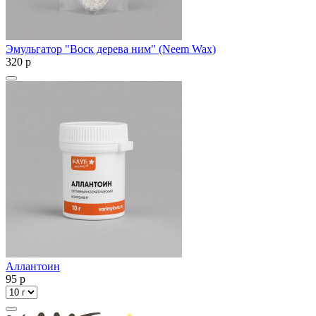
Эмульгатор "Воск дерева ним" (Neem Wax)
320
p
Аллантоин
95
p