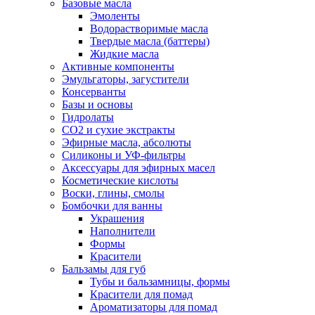
Базовые масла
Эмоленты
Водорастворимые масла
Твердые масла (баттеры)
Жидкие масла
Активные компоненты
Эмульгаторы, загустители
Консерванты
Базы и основы
Гидролаты
СО2 и сухие экстракты
Эфирные масла, абсолюты
Силиконы и УФ-фильтры
Аксессуары для эфирных масел
Косметические кислоты
Воски, глины, смолы
Бомбочки для ванны
Украшения
Наполнители
Формы
Красители
Бальзамы для губ
Тубы и бальзамницы, формы
Красители для помад
Ароматизаторы для помад