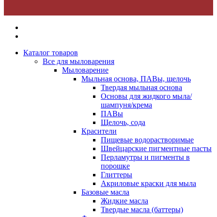
Каталог товаров
Все для мыловарения
Мыловарение
Мыльная основа, ПАВы, щелочь
Твердая мыльная основа
Основы для жидкого мыла/
шампуня/крема
ПАВы
Щелочь, сода
Красители
Пищевые водорастворимые
Швейцарские пигментные пасты
Перламутры и пигменты в
порошке
Глиттеры
Акриловые краски для мыла
Базовые масла
Жидкие масла
Твердые масла (баттеры)