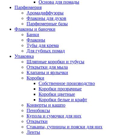
Основа для помады
Парфюмерия
Аромадиффузоры
Флаконы для духов
Парфюмерные базы
Флаконы и баночки
Банки
Флаконы
Тубы для крема
Для губных помад
Упаковка
Шляпные коробки и тубусы
Открытки для мыла
Клапаны и ярлычки
Коробки
Собственное производство
Коробки прозрачные
Коробки цветные
Коробки белые и крафт
Конверты и кашпо
Пенобоксы
Купола и сумочки для них
Открытки
Стаканы, супницы и пояски для них
Ленты