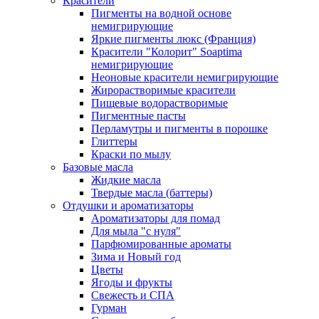
Красители
Пигменты на водной основе
немигрирующие
Яркие пигменты люкс (Франция)
Красители "Колорит" Soaptima
немигрирующие
Неоновые красители немигрирующие
Жирорастворимые красители
Пищевые водорастворимые
Пигментные пасты
Перламутры и пигменты в порошке
Глиттеры
Краски по мылу
Базовые масла
Жидкие масла
Твердые масла (баттеры)
Отдушки и ароматизаторы
Ароматизаторы для помад
Для мыла "с нуля"
Парфюмированные ароматы
Зима и Новый год
Цветы
Ягоды и фрукты
Свежесть и СПА
Гурман