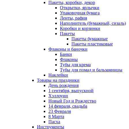
Пакеты, коробки, декор
Открытки, ярлычки
Упаковочная бумага
Ленты, рафия
Наполнитель (бумажный, сизаль)
Коробки и корзинки
Пакеты
Пакеты бумажные
Пакеты пластиковые
Флаконы и баночки
Банки
Флаконы
Тубы для крема
Тубы для помад и бальзамницы
Наклейки
Товары на праздники
День рождения
1 сентября, выпускной
Хэллоуин
Новый Год и Рождество
14 февраля, свадьба
23 Февраля
8 Марта
Пасха
Инструменты