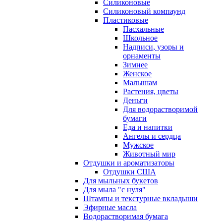
Силиконовые
Силиконовый компаунд
Пластиковые
Пасхальные
Школьное
Надписи, узоры и
орнаменты
Зимнее
Женское
Малышам
Растения, цветы
Деньги
Для водорастворимой
бумаги
Еда и напитки
Ангелы и сердца
Мужское
Животный мир
Отдушки и ароматизаторы
Отдушки США
Для мыльных букетов
Для мыла "с нуля"
Штампы и текстурные вкладыши
Эфирные масла
Водорастворимая бумага