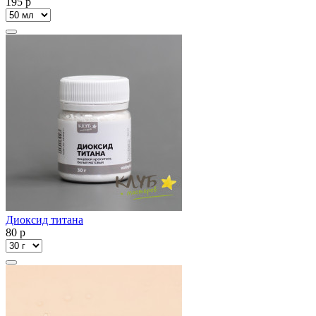
195
p
Диоксид титана
80
p