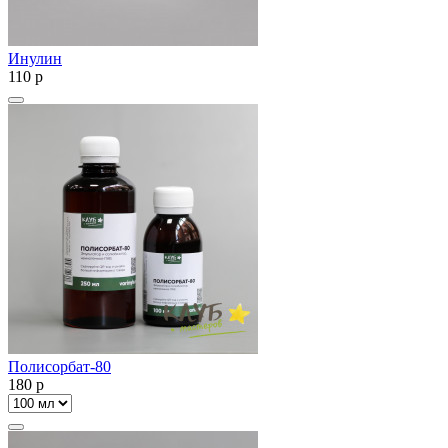
Инулин
110
p
Полисорбат-80
180
p