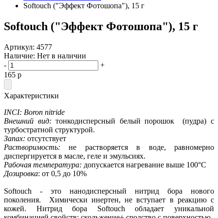
Softouch ("Эффект Фотошопа"), 15 г
Softouch ("Эффект Фотошопа"), 15 г
Артикул:
4577
Наличие:
Нет в наличии
-
+
165
p
Характеристики
INCI: Boron nitride
Внешний вид:
тонкодисперсный белый порошок (пудра) с
турбостратной структурой.
Запах:
отсутствует
Растворимость:
не растворяется в воде, равномерно
диспергируется в масле, геле и эмульсиях.
Рабочая температура:
допускается нагревание выше 100°С
Дозировка
: от 0,5 до 10%
Softouch - это нанодисперсный нитрид бора нового
поколения. Химически инертен, не вступает в реакцию с
кожей. Нитрид бора Softouch обладает уникальной
комбинацией свойств: скольжение+ сродство с поверхностью.