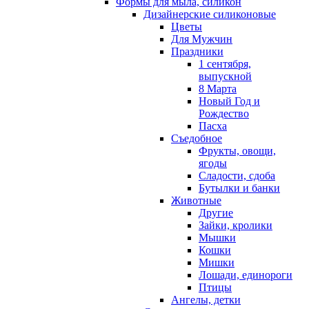
Формы для мыла, силикон
Дизайнерские силиконовые
Цветы
Для Мужчин
Праздники
1 сентября,
выпускной
8 Марта
Новый Год и
Рождество
Пасха
Съедобное
Фрукты, овощи,
ягоды
Сладости, сдоба
Бутылки и банки
Животные
Другие
Зайки, кролики
Мышки
Кошки
Мишки
Лошади, единороги
Птицы
Ангелы, детки