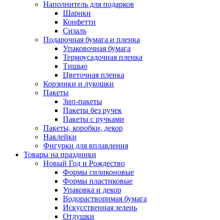
Наполнитель для подарков
Шарики
Конфетти
Сизаль
Подарочная бумага и пленка
Упаковочная бумага
Термоусадочная пленка
Тишью
Цветочная пленка
Корзинки и лукошки
Пакеты
Зип-пакеты
Пакеты без ручек
Пакеты с ручками
Пакеты, коробки, декор
Наклейки
Фигурки для вплавления
Товары на праздники
Новый Год и Рождество
Формы силиконовые
Формы пластиковые
Упаковка и декор
Водорастворимая бумага
Искусственная зелень
Отдушки