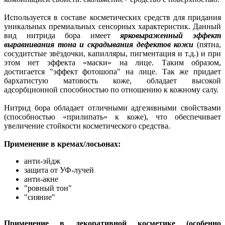
Используется в составе косметических средств для придания
уникальных премиальных сенсорных характеристик. Данный
вид нитрида бора имеет
ярковыраженный эффект
выравнивания тона и скрадывания дефектов кожи
(пятна,
сосудитстые звёздочки, капилляры, пигментация и т.д.) и при
этом нет эффекта «маски» на лице. Таким образом,
достигается "эффект фотошопа" на лице. Так же придает
бархатистую матовость коже, обладает высокой
адсорбционной способностью по отношению к кожному салу.
Нитрид бора обладает отличными адгезивными свойствами
(способностью «прилипать» к коже), что обеспечивает
увеличение стойкости косметического средства.
Применение в кремах/лосьонах:
анти-эйдж
защита от УФ-лучей
анти-акне
"ровный тон"
"сияние"
Применение в декоративной косметике (особенно