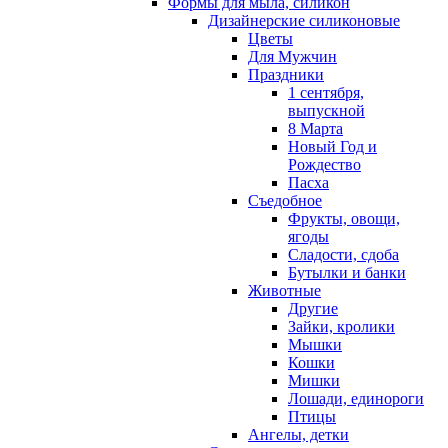
Формы для мыла, силикон
Дизайнерские силиконовые
Цветы
Для Мужчин
Праздники
1 сентября,
выпускной
8 Марта
Новый Год и
Рождество
Пасха
Съедобное
Фрукты, овощи,
ягоды
Сладости, сдоба
Бутылки и банки
Животные
Другие
Зайки, кролики
Мышки
Кошки
Мишки
Лошади, единороги
Птицы
Ангелы, детки