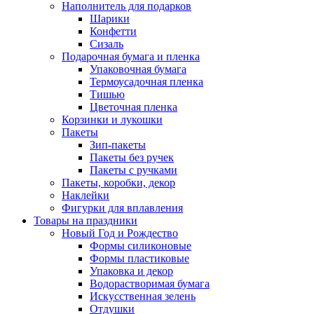
Наполнитель для подарков
Шарики
Конфетти
Сизаль
Подарочная бумага и пленка
Упаковочная бумага
Термоусадочная пленка
Тишью
Цветочная пленка
Корзинки и лукошки
Пакеты
Зип-пакеты
Пакеты без ручек
Пакеты с ручками
Пакеты, коробки, декор
Наклейки
Фигурки для вплавления
Товары на праздники
Новый Год и Рождество
Формы силиконовые
Формы пластиковые
Упаковка и декор
Водорастворимая бумага
Искусственная зелень
Отдушки