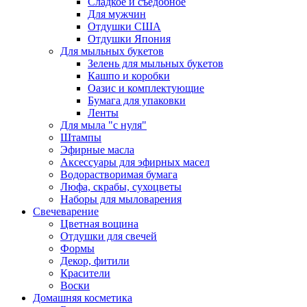
Сладкое и съедобное
Для мужчин
Отдушки США
Отдушки Япония
Для мыльных букетов
Зелень для мыльных букетов
Кашпо и коробки
Оазис и комплектующие
Бумага для упаковки
Ленты
Для мыла "с нуля"
Штампы
Эфирные масла
Аксессуары для эфирных масел
Водорастворимая бумага
Люфа, скрабы, сухоцветы
Наборы для мыловарения
Свечеварение
Цветная вощина
Отдушки для свечей
Формы
Декор, фитили
Красители
Воски
Домашняя косметика