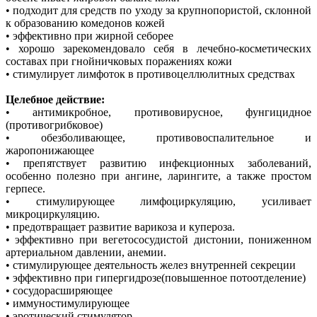
• подходит для средств по уходу за крупнопористой, склонной
к образованию комедонов кожей
• эффективно при жирной себорее
• хорошо зарекомендовало себя в лечебно-косметических
составах при гнойничковых поражениях кожи
• стимулирует лимфоток в противоцеллюлитных средствах
Целебное действие:
• антимикробное, противовирусное, фунгицидное
(противогрибковое)
• обезболивающее, противовоспалительное и
жаропонижающее
• препятствует развитию инфекционных заболеваний,
особенно полезно при ангине, ларингите, а также простом
герпесе.
• стимулирующее лимфоциркуляцию, усиливает
микроциркуляцию.
• предотвращает развитие варикоза и купероза.
• эффективно при вегетососудистой дистонии, пониженном
артериальном давлении, анемии.
• стимулирующее деятельность желез внутренней секреции
• эффективно при гипергидрозе(повышенное потоотделение)
• сосудорасширяющее
• иммуностимулирующее
• эротический стимулятор