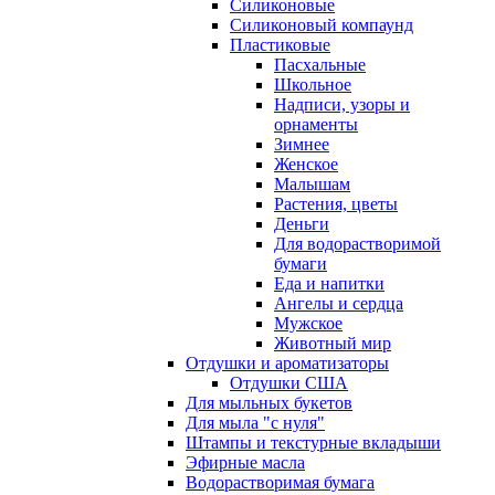
Силиконовые
Силиконовый компаунд
Пластиковые
Пасхальные
Школьное
Надписи, узоры и
орнаменты
Зимнее
Женское
Малышам
Растения, цветы
Деньги
Для водорастворимой
бумаги
Еда и напитки
Ангелы и сердца
Мужское
Животный мир
Отдушки и ароматизаторы
Отдушки США
Для мыльных букетов
Для мыла "с нуля"
Штампы и текстурные вкладыши
Эфирные масла
Водорастворимая бумага