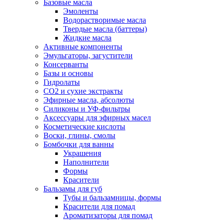
Базовые масла
Эмоленты
Водорастворимые масла
Твердые масла (баттеры)
Жидкие масла
Активные компоненты
Эмульгаторы, загустители
Консерванты
Базы и основы
Гидролаты
СО2 и сухие экстракты
Эфирные масла, абсолюты
Силиконы и УФ-фильтры
Аксессуары для эфирных масел
Косметические кислоты
Воски, глины, смолы
Бомбочки для ванны
Украшения
Наполнители
Формы
Красители
Бальзамы для губ
Тубы и бальзамницы, формы
Красители для помад
Ароматизаторы для помад