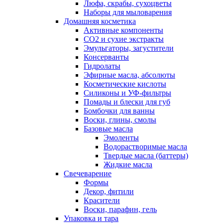
Люфа, скрабы, сухоцветы
Наборы для мыловарения
Домашняя косметика
Активные компоненты
СО2 и сухие экстракты
Эмульгаторы, загустители
Консерванты
Гидролаты
Эфирные масла, абсолюты
Косметические кислоты
Силиконы и УФ-фильтры
Помады и блески для губ
Бомбочки для ванны
Воски, глины, смолы
Базовые масла
Эмоленты
Водорастворимые масла
Твердые масла (баттеры)
Жидкие масла
Свечеварение
Формы
Декор, фитили
Красители
Воски, парафин, гель
Упаковка и тара