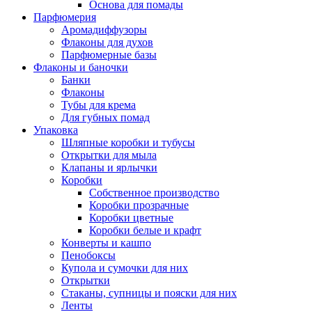
Основа для помады
Парфюмерия
Аромадиффузоры
Флаконы для духов
Парфюмерные базы
Флаконы и баночки
Банки
Флаконы
Тубы для крема
Для губных помад
Упаковка
Шляпные коробки и тубусы
Открытки для мыла
Клапаны и ярлычки
Коробки
Собственное производство
Коробки прозрачные
Коробки цветные
Коробки белые и крафт
Конверты и кашпо
Пенобоксы
Купола и сумочки для них
Открытки
Стаканы, супницы и пояски для них
Ленты