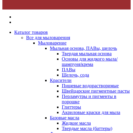
Каталог товаров
Все для мыловарения
Мыловарение
Мыльная основа, ПАВы, щелочь
Твердая мыльная основа
Основы для жидкого мыла/
шампуня/крема
ПАВы
Щелочь, сода
Красители
Пищевые водорастворимые
Швейцарские пигментные пасты
Перламутры и пигменты в
порошке
Глиттеры
Акриловые краски для мыла
Базовые масла
Жидкие масла
Твердые масла (баттеры)