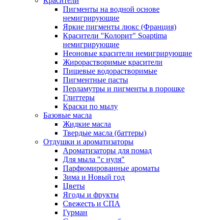
Красители
Пигменты на водной основе
немигрирующие
Яркие пигменты люкс (Франция)
Красители "Колорит" Soaptima
немигрирующие
Неоновые красители немигрирующие
Жирорастворимые красители
Пищевые водорастворимые
Пигментные пасты
Перламутры и пигменты в порошке
Глиттеры
Краски по мылу
Базовые масла
Жидкие масла
Твердые масла (баттеры)
Отдушки и ароматизаторы
Ароматизаторы для помад
Для мыла "с нуля"
Парфюмированные ароматы
Зима и Новый год
Цветы
Ягоды и фрукты
Свежесть и СПА
Гурман