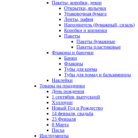
Пакеты, коробки, декор
Открытки, ярлычки
Упаковочная бумага
Ленты, рафия
Наполнитель (бумажный, сизаль)
Коробки и корзинки
Пакеты
Пакеты бумажные
Пакеты пластиковые
Флаконы и баночки
Банки
Флаконы
Тубы для крема
Тубы для помад и бальзамницы
Наклейки
Товары на праздники
День рождения
1 сентября, выпускной
Хэллоуин
Новый Год и Рождество
14 февраля, свадьба
23 Февраля
8 Марта
Пасха
Инструменты