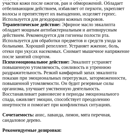
участки кожи после ожогов, ран и обморожений. Обладает
отбеливающим действием, избавляет от перхоти, укрепляет
волосы и препятствует их выпадению, исцеляет герпес.
Используется для дезодорации кожных покровов.
Терапевтическое действие:
Эфирное масло эвкалипта
обладает мощным антибактериальным и антивирусным
действием. Рекомендуется для гигиены полости рта.
Используется для обработки предметов и средств ухода за
больными. Хороший репеллент. Устраняет жжение, боль,
отеки при укусах насекомых. Снимает мышечное напряжение
после занятий спортом.
Психоэмоциональное действие:
Эвкалипт устраняет
повышенную утомляемость, сонливость и утреннюю
раздражительность. Резкий камфарный запах эвкалипта
показан при эмоциональных перегрузках, заторможенности,
повышенной утомляемости. Он будит резервные силы
организма, улучшает умственную деятельность.
Восстанавливает равновесие в периоды эмоционального
спада, оживляет эмоции, способствует преодолению
инертности и помогает при конфликтных ситуациях.
Сочетаемость:
анис, лаванда, лимон, мята перечная,
сандаловое дерево.
Рекомендуемые дозировки: