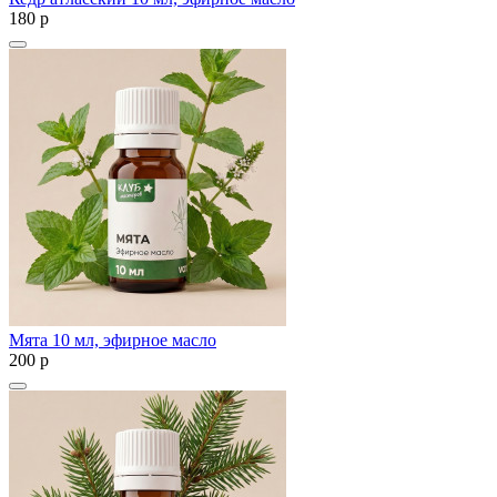
180
p
Мята 10 мл, эфирное масло
200
p