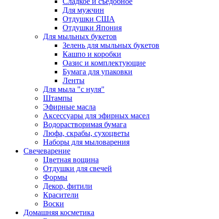
Сладкое и съедобное
Для мужчин
Отдушки США
Отдушки Япония
Для мыльных букетов
Зелень для мыльных букетов
Кашпо и коробки
Оазис и комплектующие
Бумага для упаковки
Ленты
Для мыла "с нуля"
Штампы
Эфирные масла
Аксессуары для эфирных масел
Водорастворимая бумага
Люфа, скрабы, сухоцветы
Наборы для мыловарения
Свечеварение
Цветная вощина
Отдушки для свечей
Формы
Декор, фитили
Красители
Воски
Домашняя косметика