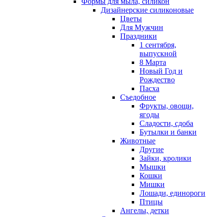
Формы для мыла, силикон
Дизайнерские силиконовые
Цветы
Для Мужчин
Праздники
1 сентября,
выпускной
8 Марта
Новый Год и
Рождество
Пасха
Съедобное
Фрукты, овощи,
ягоды
Сладости, сдоба
Бутылки и банки
Животные
Другие
Зайки, кролики
Мышки
Кошки
Мишки
Лошади, единороги
Птицы
Ангелы, детки