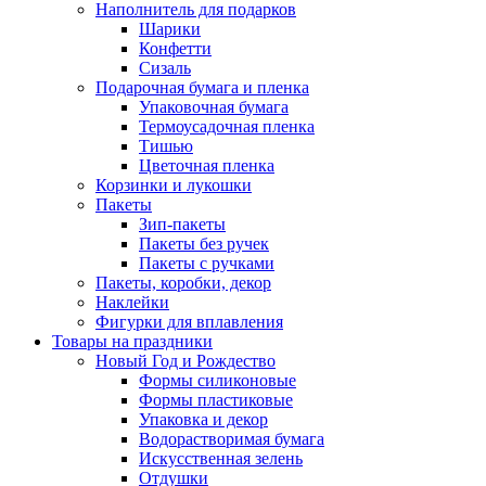
Наполнитель для подарков
Шарики
Конфетти
Сизаль
Подарочная бумага и пленка
Упаковочная бумага
Термоусадочная пленка
Тишью
Цветочная пленка
Корзинки и лукошки
Пакеты
Зип-пакеты
Пакеты без ручек
Пакеты с ручками
Пакеты, коробки, декор
Наклейки
Фигурки для вплавления
Товары на праздники
Новый Год и Рождество
Формы силиконовые
Формы пластиковые
Упаковка и декор
Водорастворимая бумага
Искусственная зелень
Отдушки