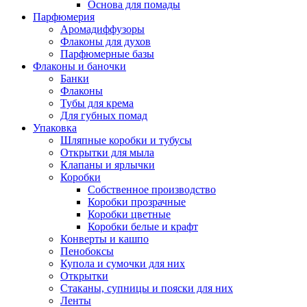
Основа для помады
Парфюмерия
Аромадиффузоры
Флаконы для духов
Парфюмерные базы
Флаконы и баночки
Банки
Флаконы
Тубы для крема
Для губных помад
Упаковка
Шляпные коробки и тубусы
Открытки для мыла
Клапаны и ярлычки
Коробки
Собственное производство
Коробки прозрачные
Коробки цветные
Коробки белые и крафт
Конверты и кашпо
Пенобоксы
Купола и сумочки для них
Открытки
Стаканы, супницы и пояски для них
Ленты