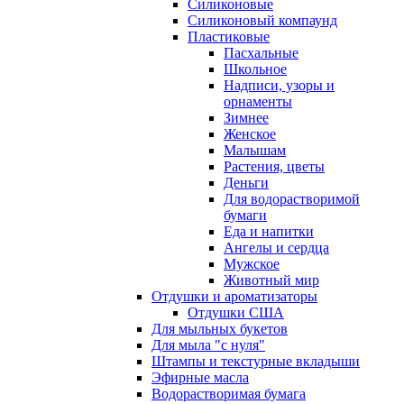
Силиконовые
Силиконовый компаунд
Пластиковые
Пасхальные
Школьное
Надписи, узоры и
орнаменты
Зимнее
Женское
Малышам
Растения, цветы
Деньги
Для водорастворимой
бумаги
Еда и напитки
Ангелы и сердца
Мужское
Животный мир
Отдушки и ароматизаторы
Отдушки США
Для мыльных букетов
Для мыла "с нуля"
Штампы и текстурные вкладыши
Эфирные масла
Водорастворимая бумага