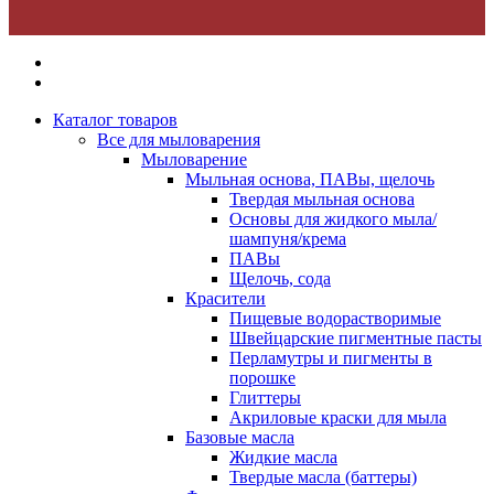
Каталог товаров
Все для мыловарения
Мыловарение
Мыльная основа, ПАВы, щелочь
Твердая мыльная основа
Основы для жидкого мыла/
шампуня/крема
ПАВы
Щелочь, сода
Красители
Пищевые водорастворимые
Швейцарские пигментные пасты
Перламутры и пигменты в
порошке
Глиттеры
Акриловые краски для мыла
Базовые масла
Жидкие масла
Твердые масла (баттеры)