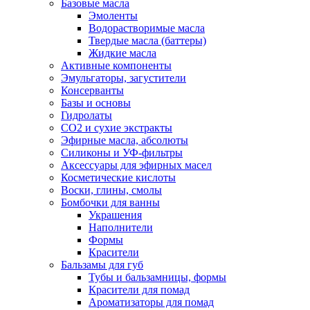
Базовые масла
Эмоленты
Водорастворимые масла
Твердые масла (баттеры)
Жидкие масла
Активные компоненты
Эмульгаторы, загустители
Консерванты
Базы и основы
Гидролаты
СО2 и сухие экстракты
Эфирные масла, абсолюты
Силиконы и УФ-фильтры
Аксессуары для эфирных масел
Косметические кислоты
Воски, глины, смолы
Бомбочки для ванны
Украшения
Наполнители
Формы
Красители
Бальзамы для губ
Тубы и бальзамницы, формы
Красители для помад
Ароматизаторы для помад