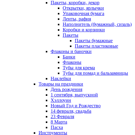
Пакеты, коробки, декор
Открытки, ярлычки
Упаковочная бумага
Ленты, рафия
Наполнитель (бумажный, сизаль)
Коробки и корзинки
Пакеты
Пакеты бумажные
Пакеты пластиковые
Флаконы и баночки
Банки
Флаконы
Тубы для крема
Тубы для помад и бальзамницы
Наклейки
Товары на праздники
День рождения
1 сентября, выпускной
Хэллоуин
Новый Год и Рождество
14 февраля, свадьба
23 Февраля
8 Марта
Пасха
Инструменты