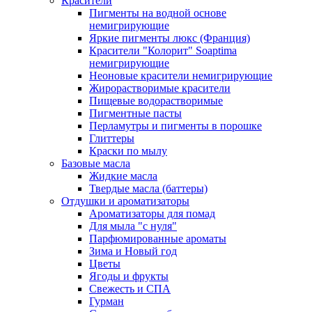
Красители
Пигменты на водной основе
немигрирующие
Яркие пигменты люкс (Франция)
Красители "Колорит" Soaptima
немигрирующие
Неоновые красители немигрирующие
Жирорастворимые красители
Пищевые водорастворимые
Пигментные пасты
Перламутры и пигменты в порошке
Глиттеры
Краски по мылу
Базовые масла
Жидкие масла
Твердые масла (баттеры)
Отдушки и ароматизаторы
Ароматизаторы для помад
Для мыла "с нуля"
Парфюмированные ароматы
Зима и Новый год
Цветы
Ягоды и фрукты
Свежесть и СПА
Гурман