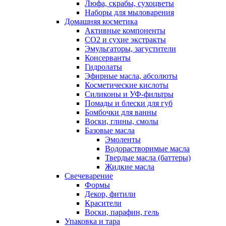
Люфа, скрабы, сухоцветы
Наборы для мыловарения
Домашняя косметика
Активные компоненты
СО2 и сухие экстракты
Эмульгаторы, загустители
Консерванты
Гидролаты
Эфирные масла, абсолюты
Косметические кислоты
Силиконы и УФ-фильтры
Помады и блески для губ
Бомбочки для ванны
Воски, глины, смолы
Базовые масла
Эмоленты
Водорастворимые масла
Твердые масла (баттеры)
Жидкие масла
Свечеварение
Формы
Декор, фитили
Красители
Воски, парафин, гель
Упаковка и тара