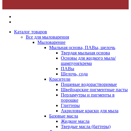
Каталог товаров
Все для мыловарения
Мыловарение
Мыльная основа, ПАВы, щелочь
Твердая мыльная основа
Основы для жидкого мыла/
шампуня/крема
ПАВы
Щелочь, сода
Красители
Пищевые водорастворимые
Швейцарские пигментные пасты
Перламутры и пигменты в
порошке
Глиттеры
Акриловые краски для мыла
Базовые масла
Жидкие масла
Твердые масла (баттеры)