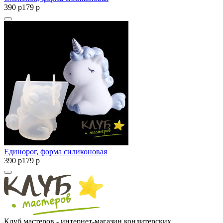
390
p
179
p
Единорог, форма силиконовая
390
p
179
p
Клуб мастеров - интернет-магазин кондитерских