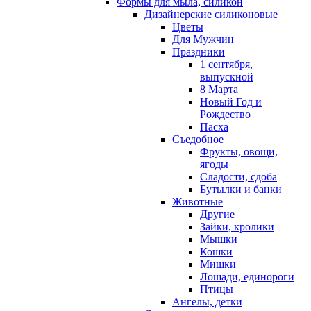
Формы для мыла, силикон
Дизайнерские силиконовые
Цветы
Для Мужчин
Праздники
1 сентября,
выпускной
8 Марта
Новый Год и
Рождество
Пасха
Съедобное
Фрукты, овощи,
ягоды
Сладости, сдоба
Бутылки и банки
Животные
Другие
Зайки, кролики
Мышки
Кошки
Мишки
Лошади, единороги
Птицы
Ангелы, детки