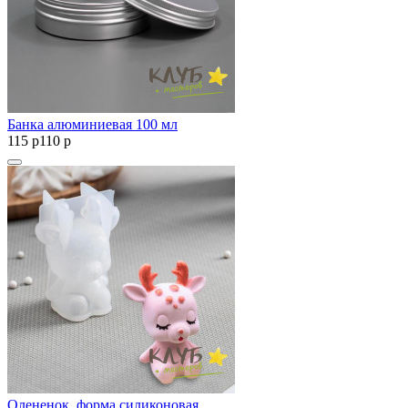
Банка алюминиевая 100 мл
115
p
110
p
Олененок, форма силиконовая