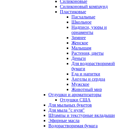
Силиконовые
Силиконовый компаунд
Пластиковые
Пасхальные
Школьное
Надписи, узоры и
орнаменты
Зимнее
Женское
Малышам
Растения, цветы
Деньги
Для водорастворимой
бумаги
Еда и напитки
Ангелы и сердца
Мужское
Животный мир
Отдушки и ароматизаторы
Отдушки США
Для мыльных букетов
Для мыла "с нуля"
Штампы и текстурные вкладыши
Эфирные масла
Водорастворимая бумага