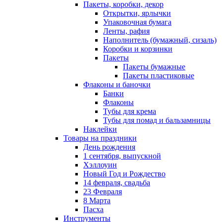
Пакеты, коробки, декор
Открытки, ярлычки
Упаковочная бумага
Ленты, рафия
Наполнитель (бумажный, сизаль)
Коробки и корзинки
Пакеты
Пакеты бумажные
Пакеты пластиковые
Флаконы и баночки
Банки
Флаконы
Тубы для крема
Тубы для помад и бальзамницы
Наклейки
Товары на праздники
День рождения
1 сентября, выпускной
Хэллоуин
Новый Год и Рождество
14 февраля, свадьба
23 Февраля
8 Марта
Пасха
Инструменты