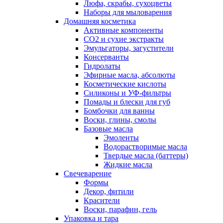
Люфа, скрабы, сухоцветы
Наборы для мыловарения
Домашняя косметика
Активные компоненты
СО2 и сухие экстракты
Эмульгаторы, загустители
Консерванты
Гидролаты
Эфирные масла, абсолюты
Косметические кислоты
Силиконы и УФ-фильтры
Помады и блески для губ
Бомбочки для ванны
Воски, глины, смолы
Базовые масла
Эмоленты
Водорастворимые масла
Твердые масла (баттеры)
Жидкие масла
Свечеварение
Формы
Декор, фитили
Красители
Воски, парафин, гель
Упаковка и тара