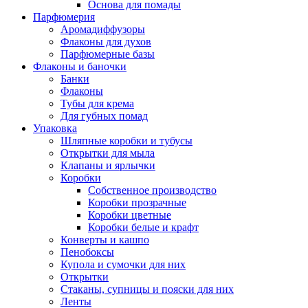
Основа для помады
Парфюмерия
Аромадиффузоры
Флаконы для духов
Парфюмерные базы
Флаконы и баночки
Банки
Флаконы
Тубы для крема
Для губных помад
Упаковка
Шляпные коробки и тубусы
Открытки для мыла
Клапаны и ярлычки
Коробки
Собственное производство
Коробки прозрачные
Коробки цветные
Коробки белые и крафт
Конверты и кашпо
Пенобоксы
Купола и сумочки для них
Открытки
Стаканы, супницы и пояски для них
Ленты