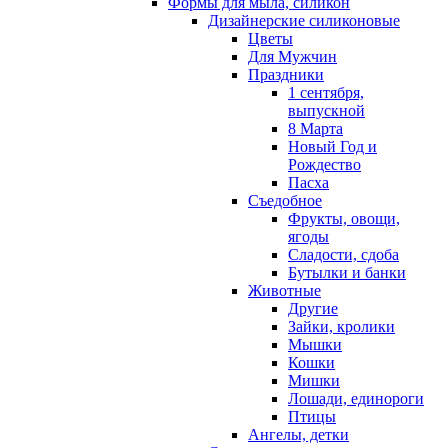
Формы для мыла, силикон
Дизайнерские силиконовые
Цветы
Для Мужчин
Праздники
1 сентября,
выпускной
8 Марта
Новый Год и
Рождество
Пасха
Съедобное
Фрукты, овощи,
ягоды
Сладости, сдоба
Бутылки и банки
Животные
Другие
Зайки, кролики
Мышки
Кошки
Мишки
Лошади, единороги
Птицы
Ангелы, детки