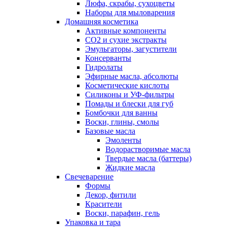
Люфа, скрабы, сухоцветы
Наборы для мыловарения
Домашняя косметика
Активные компоненты
СО2 и сухие экстракты
Эмульгаторы, загустители
Консерванты
Гидролаты
Эфирные масла, абсолюты
Косметические кислоты
Силиконы и УФ-фильтры
Помады и блески для губ
Бомбочки для ванны
Воски, глины, смолы
Базовые масла
Эмоленты
Водорастворимые масла
Твердые масла (баттеры)
Жидкие масла
Свечеварение
Формы
Декор, фитили
Красители
Воски, парафин, гель
Упаковка и тара