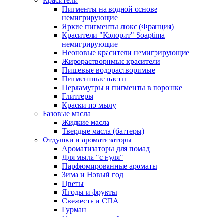
Красители
Пигменты на водной основе
немигрирующие
Яркие пигменты люкс (Франция)
Красители "Колорит" Soaptima
немигрирующие
Неоновые красители немигрирующие
Жирорастворимые красители
Пищевые водорастворимые
Пигментные пасты
Перламутры и пигменты в порошке
Глиттеры
Краски по мылу
Базовые масла
Жидкие масла
Твердые масла (баттеры)
Отдушки и ароматизаторы
Ароматизаторы для помад
Для мыла "с нуля"
Парфюмированные ароматы
Зима и Новый год
Цветы
Ягоды и фрукты
Свежесть и СПА
Гурман