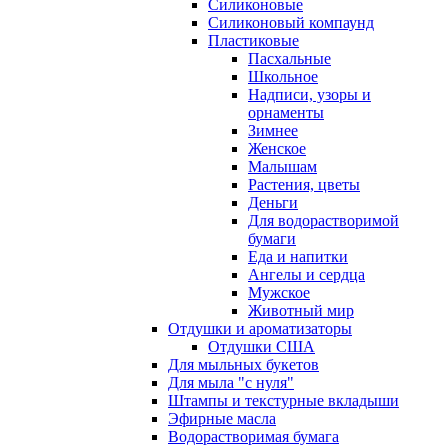
Силиконовые
Силиконовый компаунд
Пластиковые
Пасхальные
Школьное
Надписи, узоры и
орнаменты
Зимнее
Женское
Малышам
Растения, цветы
Деньги
Для водорастворимой
бумаги
Еда и напитки
Ангелы и сердца
Мужское
Животный мир
Отдушки и ароматизаторы
Отдушки США
Для мыльных букетов
Для мыла "с нуля"
Штампы и текстурные вкладыши
Эфирные масла
Водорастворимая бумага