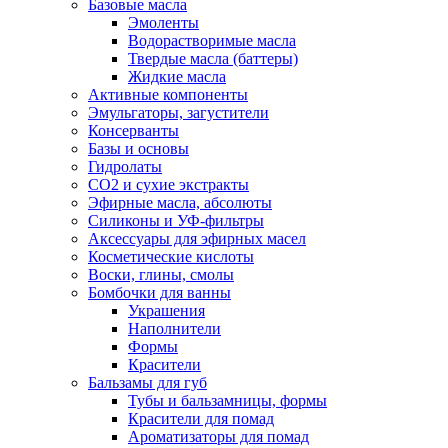
Базовые масла
Эмоленты
Водорастворимые масла
Твердые масла (баттеры)
Жидкие масла
Активные компоненты
Эмульгаторы, загустители
Консерванты
Базы и основы
Гидролаты
СО2 и сухие экстракты
Эфирные масла, абсолюты
Силиконы и УФ-фильтры
Аксессуары для эфирных масел
Косметические кислоты
Воски, глины, смолы
Бомбочки для ванны
Украшения
Наполнители
Формы
Красители
Бальзамы для губ
Тубы и бальзамницы, формы
Красители для помад
Ароматизаторы для помад