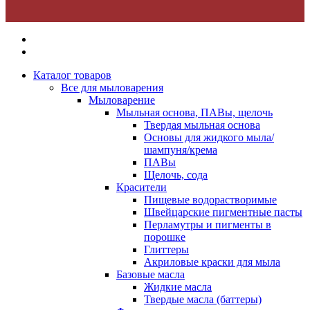
Каталог товаров
Все для мыловарения
Мыловарение
Мыльная основа, ПАВы, щелочь
Твердая мыльная основа
Основы для жидкого мыла/
шампуня/крема
ПАВы
Щелочь, сода
Красители
Пищевые водорастворимые
Швейцарские пигментные пасты
Перламутры и пигменты в
порошке
Глиттеры
Акриловые краски для мыла
Базовые масла
Жидкие масла
Твердые масла (баттеры)