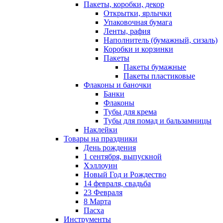
Пакеты, коробки, декор
Открытки, ярлычки
Упаковочная бумага
Ленты, рафия
Наполнитель (бумажный, сизаль)
Коробки и корзинки
Пакеты
Пакеты бумажные
Пакеты пластиковые
Флаконы и баночки
Банки
Флаконы
Тубы для крема
Тубы для помад и бальзамницы
Наклейки
Товары на праздники
День рождения
1 сентября, выпускной
Хэллоуин
Новый Год и Рождество
14 февраля, свадьба
23 Февраля
8 Марта
Пасха
Инструменты