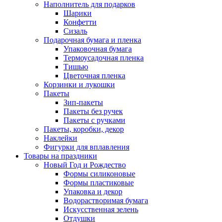
Наполнитель для подарков
Шарики
Конфетти
Сизаль
Подарочная бумага и пленка
Упаковочная бумага
Термоусадочная пленка
Тишью
Цветочная пленка
Корзинки и лукошки
Пакеты
Зип-пакеты
Пакеты без ручек
Пакеты с ручками
Пакеты, коробки, декор
Наклейки
Фигурки для вплавления
Товары на праздники
Новый Год и Рождество
Формы силиконовые
Формы пластиковые
Упаковка и декор
Водорастворимая бумага
Искусственная зелень
Отдушки