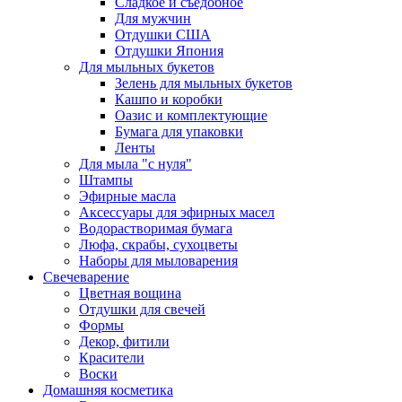
Сладкое и съедобное
Для мужчин
Отдушки США
Отдушки Япония
Для мыльных букетов
Зелень для мыльных букетов
Кашпо и коробки
Оазис и комплектующие
Бумага для упаковки
Ленты
Для мыла "с нуля"
Штампы
Эфирные масла
Аксессуары для эфирных масел
Водорастворимая бумага
Люфа, скрабы, сухоцветы
Наборы для мыловарения
Свечеварение
Цветная вощина
Отдушки для свечей
Формы
Декор, фитили
Красители
Воски
Домашняя косметика