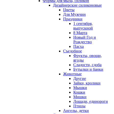
Формы для мыла, силикон
Дизайнерские силиконовые
Цветы
Для Мужчин
Праздники
1 сентября,
выпускной
8 Марта
Новый Год и
Рождество
Пасха
Съедобное
Фрукты, овощи,
ягоды
Сладости, сдоба
Бутылки и банки
Животные
Другие
Зайки, кролики
Мышки
Кошки
Мишки
Лошади, единороги
Птицы
Ангелы, детки