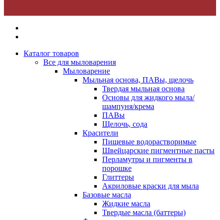
Каталог товаров
Все для мыловарения
Мыловарение
Мыльная основа, ПАВы, щелочь
Твердая мыльная основа
Основы для жидкого мыла/
шампуня/крема
ПАВы
Щелочь, сода
Красители
Пищевые водорастворимые
Швейцарские пигментные пасты
Перламутры и пигменты в
порошке
Глиттеры
Акриловые краски для мыла
Базовые масла
Жидкие масла
Твердые масла (баттеры)