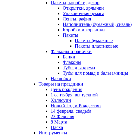
Пакеты, коробки, декор
Открытки, ярлычки
Упаковочная бумага
Ленты, рафия
Наполнитель (бумажный, сизаль)
Коробки и корзинки
Пакеты
Пакеты бумажные
Пакеты пластиковые
Флаконы и баночки
Банки
Флаконы
Тубы для крема
Тубы для помад и бальзамницы
Наклейки
Товары на праздники
День рождения
1 сентября, выпускной
Хэллоуин
Новый Год и Рождество
14 февраля, свадьба
23 Февраля
8 Марта
Пасха
Инструменты