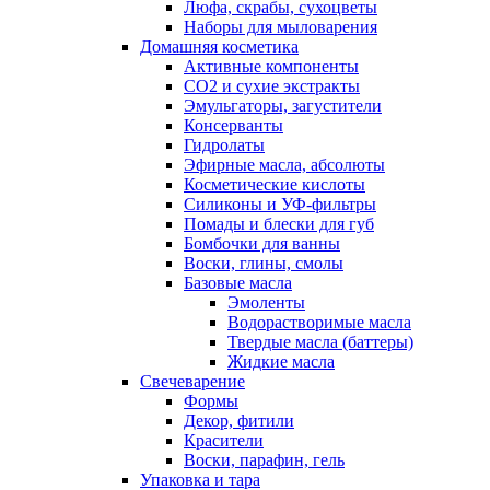
Люфа, скрабы, сухоцветы
Наборы для мыловарения
Домашняя косметика
Активные компоненты
СО2 и сухие экстракты
Эмульгаторы, загустители
Консерванты
Гидролаты
Эфирные масла, абсолюты
Косметические кислоты
Силиконы и УФ-фильтры
Помады и блески для губ
Бомбочки для ванны
Воски, глины, смолы
Базовые масла
Эмоленты
Водорастворимые масла
Твердые масла (баттеры)
Жидкие масла
Свечеварение
Формы
Декор, фитили
Красители
Воски, парафин, гель
Упаковка и тара