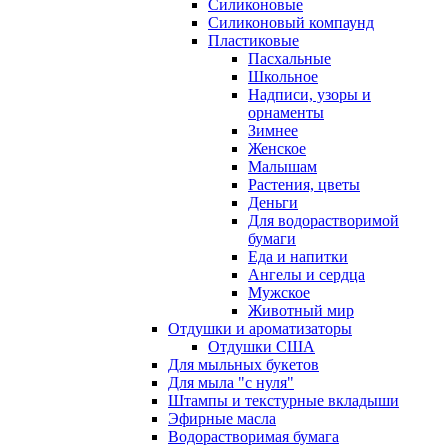
Силиконовые
Силиконовый компаунд
Пластиковые
Пасхальные
Школьное
Надписи, узоры и
орнаменты
Зимнее
Женское
Малышам
Растения, цветы
Деньги
Для водорастворимой
бумаги
Еда и напитки
Ангелы и сердца
Мужское
Животный мир
Отдушки и ароматизаторы
Отдушки США
Для мыльных букетов
Для мыла "с нуля"
Штампы и текстурные вкладыши
Эфирные масла
Водорастворимая бумага