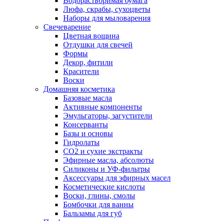
Водорастворимая бумага
Люфа, скрабы, сухоцветы
Наборы для мыловарения
Свечеварение
Цветная вощина
Отдушки для свечей
Формы
Декор, фитили
Красители
Воски
Домашняя косметика
Базовые масла
Активные компоненты
Эмульгаторы, загустители
Консерванты
Базы и основы
Гидролаты
СО2 и сухие экстракты
Эфирные масла, абсолюты
Силиконы и УФ-фильтры
Аксессуары для эфирных масел
Косметические кислоты
Воски, глины, смолы
Бомбочки для ванны
Бальзамы для губ