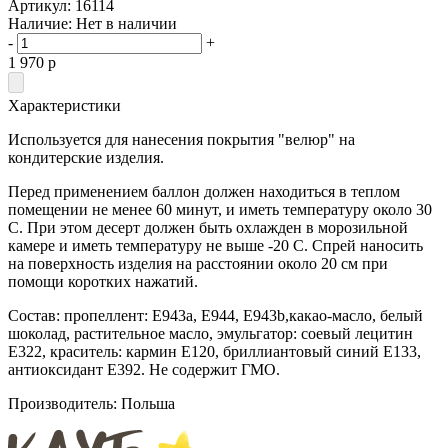
Артикул:
16114
Наличие:
Нет в наличии
-
+
1 970
p
Характеристики
Используется для нанесения покрытия "велюр" на
кондитерские изделия.
Перед применением баллон должен находиться в теплом
помещении не менее 60 минут, и иметь температуру около 30
С. При этом десерт должен быть охлажден в морозильной
камере и иметь температуру не выше -20 С. Спрей наносить
на поверхность изделия на расстоянии около 20 см при
помощи коротких нажатий.
Состав: пропеллент: Е943а, Е944, Е943b,какао-масло, белый
шоколад, растительное масло, эмульгатор: соевый лецитин
Е322, краситель: кармин Е120, бриллиантовый синий Е133,
антиоксидант Е392. Не содержит ГМО.
Производитель: Польша