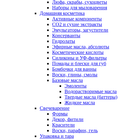
Люфа, скрабы, сухоцветы
Наборы для мыловарения
Домашняя косметика
Активные компоненты
СО2 и сухие экстракты
Эмульгаторы, загустители
Консерванты
Гидролаты
Эфирные масла, абсолюты
Косметические кислоты
Силиконы и УФ-фильтры
Помады и блески для губ
Бомбочки для ванны
Воски, глины, смолы
Базовые масла
Эмоленты
Водорастворимые масла
Твердые масла (баттеры)
Жидкие масла
Свечеварение
Формы
Декор, фитили
Красители
Воски, парафин, гель
Упаковка и тара