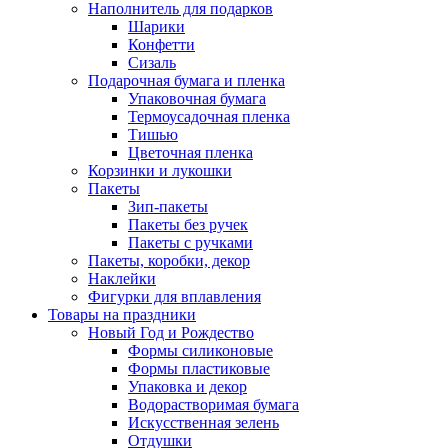
Наполнитель для подарков
Шарики
Конфетти
Сизаль
Подарочная бумага и пленка
Упаковочная бумага
Термоусадочная пленка
Тишью
Цветочная пленка
Корзинки и лукошки
Пакеты
Зип-пакеты
Пакеты без ручек
Пакеты с ручками
Пакеты, коробки, декор
Наклейки
Фигурки для вплавления
Товары на праздники
Новый Год и Рождество
Формы силиконовые
Формы пластиковые
Упаковка и декор
Водорастворимая бумага
Искусственная зелень
Отдушки