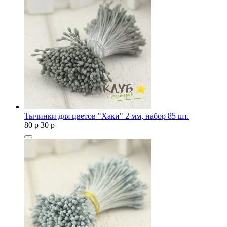
Тычинки для цветов "Хаки" 2 мм, набор 85 шт.
80
p
30
p