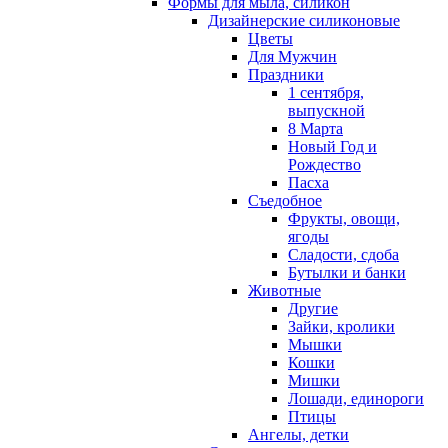
Формы для мыла, силикон
Дизайнерские силиконовые
Цветы
Для Мужчин
Праздники
1 сентября,
выпускной
8 Марта
Новый Год и
Рождество
Пасха
Съедобное
Фрукты, овощи,
ягоды
Сладости, сдоба
Бутылки и банки
Животные
Другие
Зайки, кролики
Мышки
Кошки
Мишки
Лошади, единороги
Птицы
Ангелы, детки