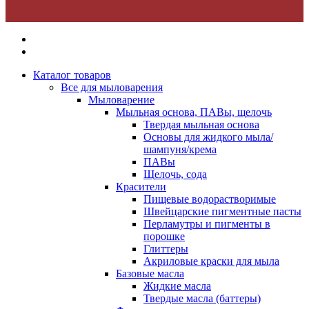
Каталог товаров
Все для мыловарения
Мыловарение
Мыльная основа, ПАВы, щелочь
Твердая мыльная основа
Основы для жидкого мыла/
шампуня/крема
ПАВы
Щелочь, сода
Красители
Пищевые водорастворимые
Швейцарские пигментные пасты
Перламутры и пигменты в
порошке
Глиттеры
Акриловые краски для мыла
Базовые масла
Жидкие масла
Твердые масла (баттеры)