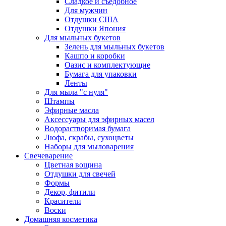
Сладкое и съедобное
Для мужчин
Отдушки США
Отдушки Япония
Для мыльных букетов
Зелень для мыльных букетов
Кашпо и коробки
Оазис и комплектующие
Бумага для упаковки
Ленты
Для мыла "с нуля"
Штампы
Эфирные масла
Аксессуары для эфирных масел
Водорастворимая бумага
Люфа, скрабы, сухоцветы
Наборы для мыловарения
Свечеварение
Цветная вощина
Отдушки для свечей
Формы
Декор, фитили
Красители
Воски
Домашняя косметика