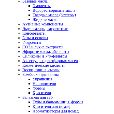
Базовые масла
Эмоленты
Водорастворимые масла
Твердые масла (баттеры)
Жидкие масла
Активные компоненты
Эмульгаторы, загустители
Консерванты
Базы и основы
Гидролаты
СО2 и сухие экстракты
Эфирные масла, абсолюты
Силиконы и УФ-фильтры
Аксессуары для эфирных масел
Косметические кислоты
Воски, глины, смолы
Бомбочки для ванны
Украшения
Наполнители
Формы
Красители
Бальзамы для губ
Тубы и бальзамницы, формы
Красители для помад
Ароматизаторы для помад