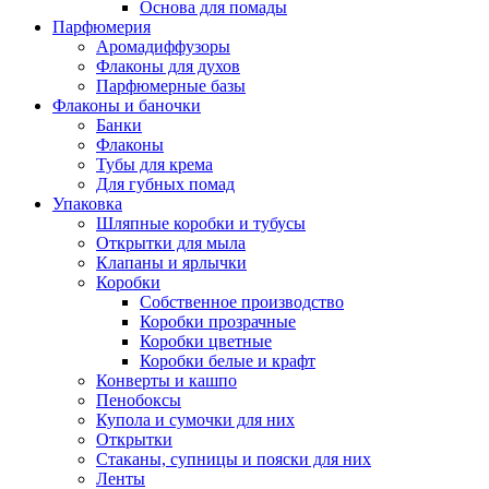
Основа для помады
Парфюмерия
Аромадиффузоры
Флаконы для духов
Парфюмерные базы
Флаконы и баночки
Банки
Флаконы
Тубы для крема
Для губных помад
Упаковка
Шляпные коробки и тубусы
Открытки для мыла
Клапаны и ярлычки
Коробки
Собственное производство
Коробки прозрачные
Коробки цветные
Коробки белые и крафт
Конверты и кашпо
Пенобоксы
Купола и сумочки для них
Открытки
Стаканы, супницы и пояски для них
Ленты