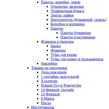
Пакеты, коробки, декор
Открытки, ярлычки
Упаковочная бумага
Ленты, рафия
Наполнитель (бумажный, сизаль)
Коробки и корзинки
Пакеты
Пакеты бумажные
Пакеты пластиковые
Флаконы и баночки
Банки
Флаконы
Тубы для крема
Тубы для помад и бальзамницы
Наклейки
Товары на праздники
День рождения
1 сентября, выпускной
Хэллоуин
Новый Год и Рождество
14 февраля, свадьба
23 Февраля
8 Марта
Пасха
Инструменты