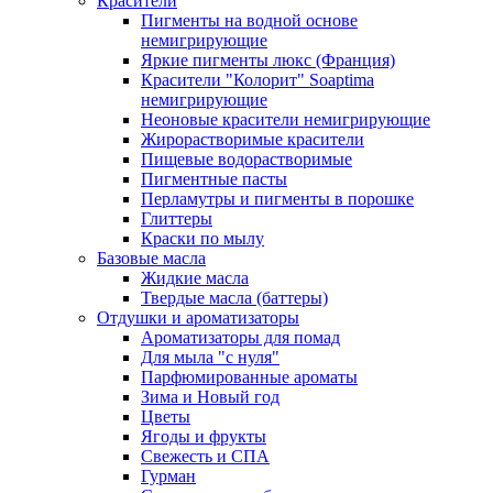
Красители
Пигменты на водной основе
немигрирующие
Яркие пигменты люкс (Франция)
Красители "Колорит" Soaptima
немигрирующие
Неоновые красители немигрирующие
Жирорастворимые красители
Пищевые водорастворимые
Пигментные пасты
Перламутры и пигменты в порошке
Глиттеры
Краски по мылу
Базовые масла
Жидкие масла
Твердые масла (баттеры)
Отдушки и ароматизаторы
Ароматизаторы для помад
Для мыла "с нуля"
Парфюмированные ароматы
Зима и Новый год
Цветы
Ягоды и фрукты
Свежесть и СПА
Гурман