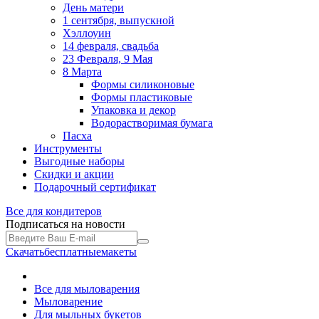
День матери
1 сентября, выпускной
Хэллоуин
14 февраля, свадьба
23 Февраля, 9 Мая
8 Марта
Формы силиконовые
Формы пластиковые
Упаковка и декор
Водорастворимая бумага
Пасха
Инструменты
Выгодные наборы
Скидки и акции
Подарочный сертификат
Все для
кондитеров
Подписаться на новости
Скачать
бесплатные
макеты
Все для мыловарения
Мыловарение
Для мыльных букетов