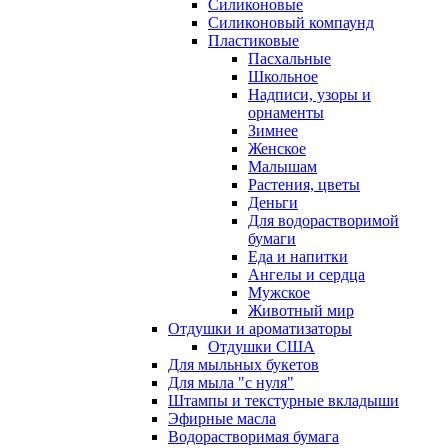
Силиконовые
Силиконовый компаунд
Пластиковые
Пасхальные
Школьное
Надписи, узоры и
орнаменты
Зимнее
Женское
Малышам
Растения, цветы
Деньги
Для водорастворимой
бумаги
Еда и напитки
Ангелы и сердца
Мужское
Животный мир
Отдушки и ароматизаторы
Отдушки США
Для мыльных букетов
Для мыла "с нуля"
Штампы и текстурные вкладыши
Эфирные масла
Водорастворимая бумага