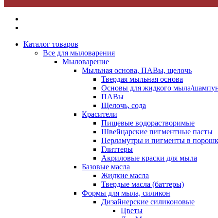
Каталог товаров
Все для мыловарения
Мыловарение
Мыльная основа, ПАВы, щелочь
Твердая мыльная основа
Основы для жидкого мыла/шампун
ПАВы
Щелочь, сода
Красители
Пищевые водорастворимые
Швейцарские пигментные пасты
Перламутры и пигменты в порошк
Глиттеры
Акриловые краски для мыла
Базовые масла
Жидкие масла
Твердые масла (баттеры)
Формы для мыла, силикон
Дизайнерские силиконовые
Цветы