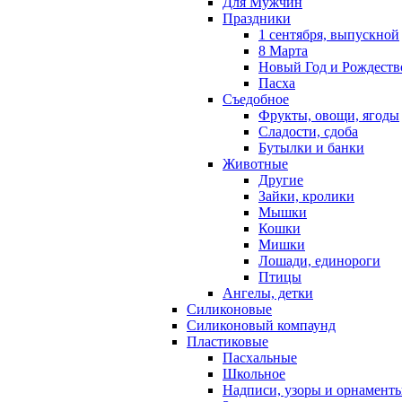
Для Мужчин
Праздники
1 сентября, выпускной
8 Марта
Новый Год и Рождеств
Пасха
Съедобное
Фрукты, овощи, ягоды
Сладости, сдоба
Бутылки и банки
Животные
Другие
Зайки, кролики
Мышки
Кошки
Мишки
Лошади, единороги
Птицы
Ангелы, детки
Силиконовые
Силиконовый компаунд
Пластиковые
Пасхальные
Школьное
Надписи, узоры и орнамент