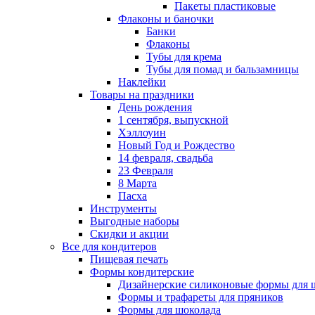
Пакеты пластиковые
Флаконы и баночки
Банки
Флаконы
Тубы для крема
Тубы для помад и бальзамницы
Наклейки
Товары на праздники
День рождения
1 сентября, выпускной
Хэллоуин
Новый Год и Рождество
14 февраля, свадьба
23 Февраля
8 Марта
Пасха
Инструменты
Выгодные наборы
Скидки и акции
Все для кондитеров
Пищевая печать
Формы кондитерские
Дизайнерские силиконовые формы для 
Формы и трафареты для пряников
Формы для шоколада