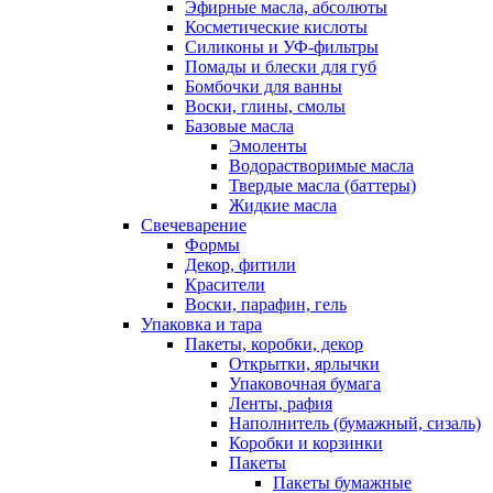
Эфирные масла, абсолюты
Косметические кислоты
Силиконы и УФ-фильтры
Помады и блески для губ
Бомбочки для ванны
Воски, глины, смолы
Базовые масла
Эмоленты
Водорастворимые масла
Твердые масла (баттеры)
Жидкие масла
Свечеварение
Формы
Декор, фитили
Красители
Воски, парафин, гель
Упаковка и тара
Пакеты, коробки, декор
Открытки, ярлычки
Упаковочная бумага
Ленты, рафия
Наполнитель (бумажный, сизаль)
Коробки и корзинки
Пакеты
Пакеты бумажные