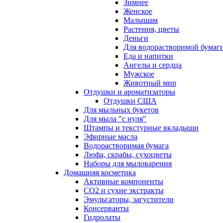
Зимнее
Женское
Малышам
Растения, цветы
Деньги
Для водорастворимой бумаг
Еда и напитки
Ангелы и сердца
Мужское
Животный мир
Отдушки и ароматизаторы
Отдушки США
Для мыльных букетов
Для мыла "с нуля"
Штампы и текстурные вкладыши
Эфирные масла
Водорастворимая бумага
Люфа, скрабы, сухоцветы
Наборы для мыловарения
Домашняя косметика
Активные компоненты
СО2 и сухие экстракты
Эмульгаторы, загустители
Консерванты
Гидролаты