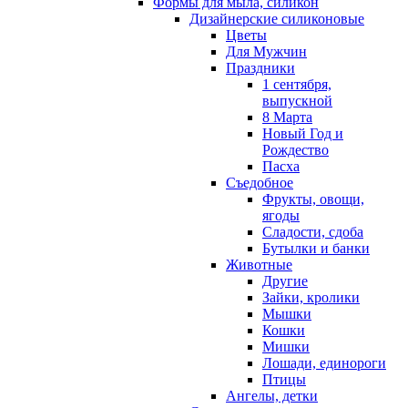
Формы для мыла, силикон
Дизайнерские силиконовые
Цветы
Для Мужчин
Праздники
1 сентября,
выпускной
8 Марта
Новый Год и
Рождество
Пасха
Съедобное
Фрукты, овощи,
ягоды
Сладости, сдоба
Бутылки и банки
Животные
Другие
Зайки, кролики
Мышки
Кошки
Мишки
Лошади, единороги
Птицы
Ангелы, детки