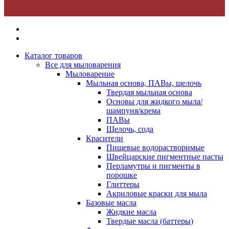
Каталог товаров
Все для мыловарения
Мыловарение
Мыльная основа, ПАВы, щелочь
Твердая мыльная основа
Основы для жидкого мыла/
шампуня/крема
ПАВы
Щелочь, сода
Красители
Пищевые водорастворимые
Швейцарские пигментные пасты
Перламутры и пигменты в
порошке
Глиттеры
Акриловые краски для мыла
Базовые масла
Жидкие масла
Твердые масла (баттеры)