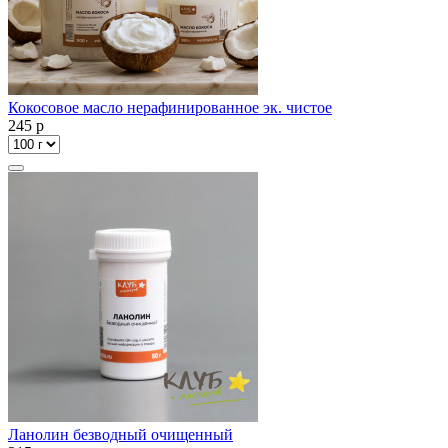
Кокосовое масло нерафинированное эк. чистое
245
p
Ланолин безводный очищенный