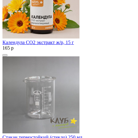
Календула СО2 экстракт ж/р, 15 г
165
p
Стакан термостойкий (стекло) 250 мл