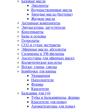
Базовые масла
Эмоленты
Водорастворимые масла
Твердые масла (баттеры)
Жидкие масла
Активные компоненты
Эмульгаторы, загустители
Консерванты
Базы и основы
Гидролаты
СО2 и сухие экстракты
Эфирные масла, абсолюты
Силиконы и УФ-фильтры
Аксессуары для эфирных масел
Косметические кислоты
Воски, глины, смолы
Бомбочки для ванны
Украшения
Наполнители
Формы
Красители
Бальзамы для губ
Тубы и бальзамницы, формы
Красители для помад
Ароматизаторы для помад