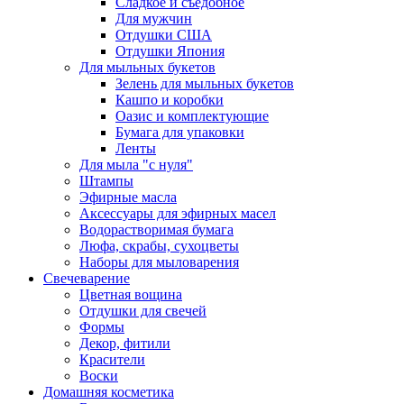
Сладкое и съедобное
Для мужчин
Отдушки США
Отдушки Япония
Для мыльных букетов
Зелень для мыльных букетов
Кашпо и коробки
Оазис и комплектующие
Бумага для упаковки
Ленты
Для мыла "с нуля"
Штампы
Эфирные масла
Аксессуары для эфирных масел
Водорастворимая бумага
Люфа, скрабы, сухоцветы
Наборы для мыловарения
Свечеварение
Цветная вощина
Отдушки для свечей
Формы
Декор, фитили
Красители
Воски
Домашняя косметика