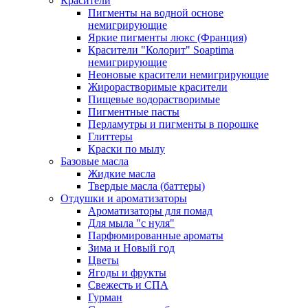
Красители
Пигменты на водной основе
немигрирующие
Яркие пигменты люкс (Франция)
Красители "Колорит" Soaptima
немигрирующие
Неоновые красители немигрирующие
Жирорастворимые красители
Пищевые водорастворимые
Пигментные пасты
Перламутры и пигменты в порошке
Глиттеры
Краски по мылу
Базовые масла
Жидкие масла
Твердые масла (баттеры)
Отдушки и ароматизаторы
Ароматизаторы для помад
Для мыла "с нуля"
Парфюмированные ароматы
Зима и Новый год
Цветы
Ягоды и фрукты
Свежесть и СПА
Гурман