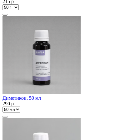
215
p
Диметикон, 50 мл
290
p