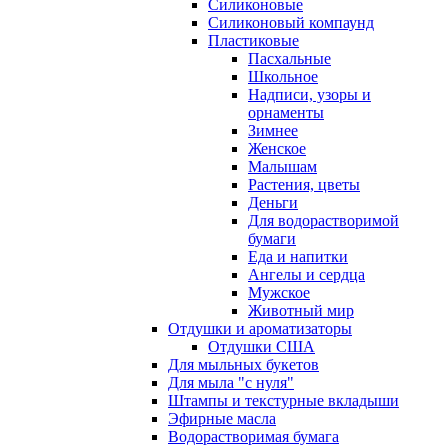
Силиконовые
Силиконовый компаунд
Пластиковые
Пасхальные
Школьное
Надписи, узоры и
орнаменты
Зимнее
Женское
Малышам
Растения, цветы
Деньги
Для водорастворимой
бумаги
Еда и напитки
Ангелы и сердца
Мужское
Животный мир
Отдушки и ароматизаторы
Отдушки США
Для мыльных букетов
Для мыла "с нуля"
Штампы и текстурные вкладыши
Эфирные масла
Водорастворимая бумага