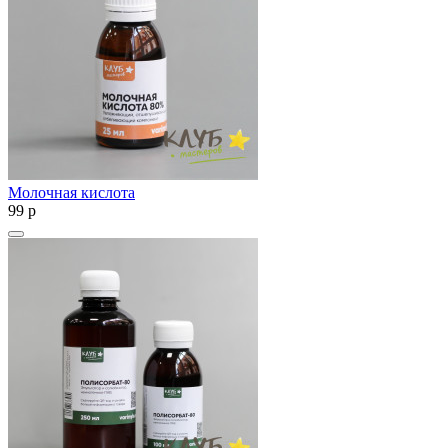
Молочная кислота
99
p