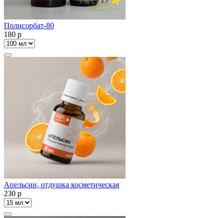
Полисорбат-80
180
p
Апельсин, отдушка косметическая
230
p