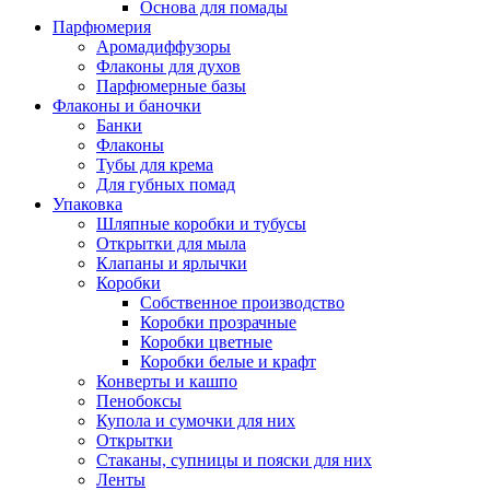
Основа для помады
Парфюмерия
Аромадиффузоры
Флаконы для духов
Парфюмерные базы
Флаконы и баночки
Банки
Флаконы
Тубы для крема
Для губных помад
Упаковка
Шляпные коробки и тубусы
Открытки для мыла
Клапаны и ярлычки
Коробки
Собственное производство
Коробки прозрачные
Коробки цветные
Коробки белые и крафт
Конверты и кашпо
Пенобоксы
Купола и сумочки для них
Открытки
Стаканы, супницы и пояски для них
Ленты