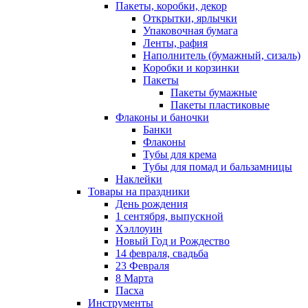
Пакеты, коробки, декор
Открытки, ярлычки
Упаковочная бумага
Ленты, рафия
Наполнитель (бумажный, сизаль)
Коробки и корзинки
Пакеты
Пакеты бумажные
Пакеты пластиковые
Флаконы и баночки
Банки
Флаконы
Тубы для крема
Тубы для помад и бальзамницы
Наклейки
Товары на праздники
День рождения
1 сентября, выпускной
Хэллоуин
Новый Год и Рождество
14 февраля, свадьба
23 Февраля
8 Марта
Пасха
Инструменты