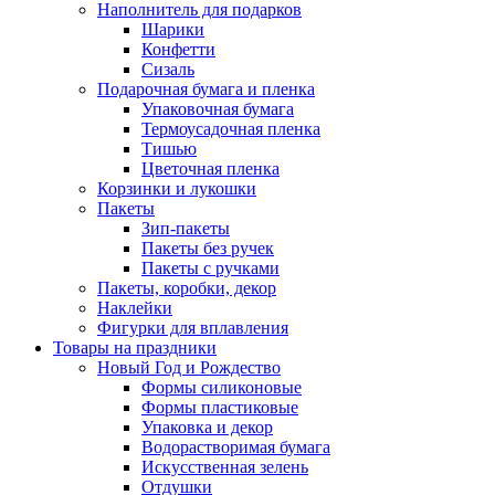
Наполнитель для подарков
Шарики
Конфетти
Сизаль
Подарочная бумага и пленка
Упаковочная бумага
Термоусадочная пленка
Тишью
Цветочная пленка
Корзинки и лукошки
Пакеты
Зип-пакеты
Пакеты без ручек
Пакеты с ручками
Пакеты, коробки, декор
Наклейки
Фигурки для вплавления
Товары на праздники
Новый Год и Рождество
Формы силиконовые
Формы пластиковые
Упаковка и декор
Водорастворимая бумага
Искусственная зелень
Отдушки