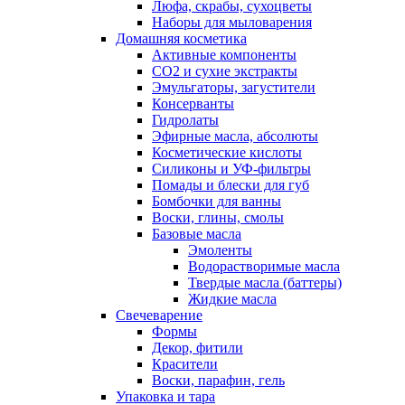
Люфа, скрабы, сухоцветы
Наборы для мыловарения
Домашняя косметика
Активные компоненты
СО2 и сухие экстракты
Эмульгаторы, загустители
Консерванты
Гидролаты
Эфирные масла, абсолюты
Косметические кислоты
Силиконы и УФ-фильтры
Помады и блески для губ
Бомбочки для ванны
Воски, глины, смолы
Базовые масла
Эмоленты
Водорастворимые масла
Твердые масла (баттеры)
Жидкие масла
Свечеварение
Формы
Декор, фитили
Красители
Воски, парафин, гель
Упаковка и тара