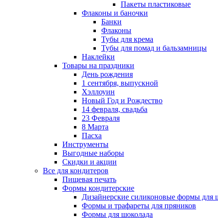
Пакеты пластиковые
Флаконы и баночки
Банки
Флаконы
Тубы для крема
Тубы для помад и бальзамницы
Наклейки
Товары на праздники
День рождения
1 сентября, выпускной
Хэллоуин
Новый Год и Рождество
14 февраля, свадьба
23 Февраля
8 Марта
Пасха
Инструменты
Выгодные наборы
Скидки и акции
Все для кондитеров
Пищевая печать
Формы кондитерские
Дизайнерские силиконовые формы для 
Формы и трафареты для пряников
Формы для шоколада