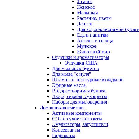
Зимнее
Женское
Малышам
Растения, цветы
Деньги
Для водорастворимой бумаг
Еда и напитки
Ангелы и сердца
Мужское
Животный мир
Отдушки и ароматизаторы
Отдушки США
Для мыльных букетов
Для мыла "с нуля"
Штампы и текстурные вкладыши
Эфирные масла
Водорастворимая бумага
Люфа, скрабы, сухоцветы
Наборы для мыловарения
Домашняя косметика
Активные компоненты
СО2 и сухие экстракты
Эмульгаторы, загустители
Консерванты
Гидролаты