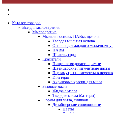
Каталог товаров
Все для мыловарения
Мыловарение
Мыльная основа, ПАВы, щелочь
Твердая мыльная основа
Основы для жидкого мыла/шампун
ПАВы
Щелочь, сода
Красители
Пищевые водорастворимые
Швейцарские пигментные пасты
Перламутры и пигменты в порошк
Глиттеры
Акриловые краски для мыла
Базовые масла
Жидкие масла
Твердые масла (баттеры)
Формы для мыла, силикон
Дизайнерские силиконовые
Цветы