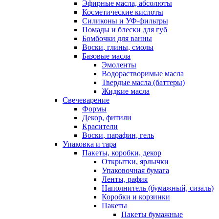
Эфирные масла, абсолюты
Косметические кислоты
Силиконы и УФ-фильтры
Помады и блески для губ
Бомбочки для ванны
Воски, глины, смолы
Базовые масла
Эмоленты
Водорастворимые масла
Твердые масла (баттеры)
Жидкие масла
Свечеварение
Формы
Декор, фитили
Красители
Воски, парафин, гель
Упаковка и тара
Пакеты, коробки, декор
Открытки, ярлычки
Упаковочная бумага
Ленты, рафия
Наполнитель (бумажный, сизаль)
Коробки и корзинки
Пакеты
Пакеты бумажные