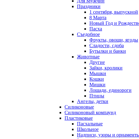
Для Мужчин
Праздники
1 сентября, выпускной
8 Марта
Новый Год и Рождеств
Пасха
Съедобное
Фрукты, овощи, ягоды
Сладости, сдоба
Бутылки и банки
Животные
Другие
Зайки, кролики
Мышки
Кошки
Мишки
Лошади, единороги
Птицы
Ангелы, детки
Силиконовые
Силиконовый компаунд
Пластиковые
Пасхальные
Школьное
Надписи, узоры и орнамент