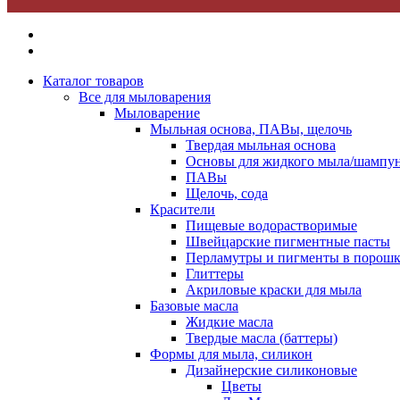
Каталог товаров
Все для мыловарения
Мыловарение
Мыльная основа, ПАВы, щелочь
Твердая мыльная основа
Основы для жидкого мыла/шампун
ПАВы
Щелочь, сода
Красители
Пищевые водорастворимые
Швейцарские пигментные пасты
Перламутры и пигменты в порошк
Глиттеры
Акриловые краски для мыла
Базовые масла
Жидкие масла
Твердые масла (баттеры)
Формы для мыла, силикон
Дизайнерские силиконовые
Цветы