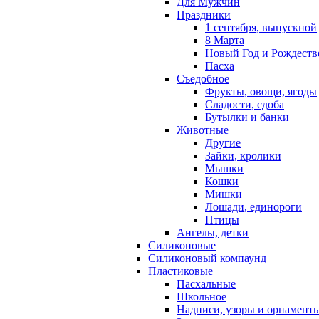
Для Мужчин
Праздники
1 сентября, выпускной
8 Марта
Новый Год и Рождеств
Пасха
Съедобное
Фрукты, овощи, ягоды
Сладости, сдоба
Бутылки и банки
Животные
Другие
Зайки, кролики
Мышки
Кошки
Мишки
Лошади, единороги
Птицы
Ангелы, детки
Силиконовые
Силиконовый компаунд
Пластиковые
Пасхальные
Школьное
Надписи, узоры и орнамент