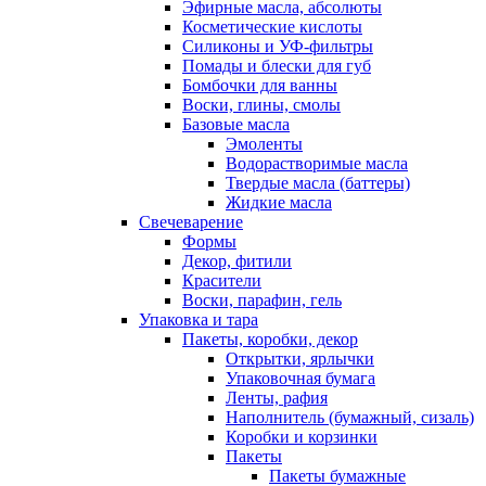
Эфирные масла, абсолюты
Косметические кислоты
Силиконы и УФ-фильтры
Помады и блески для губ
Бомбочки для ванны
Воски, глины, смолы
Базовые масла
Эмоленты
Водорастворимые масла
Твердые масла (баттеры)
Жидкие масла
Свечеварение
Формы
Декор, фитили
Красители
Воски, парафин, гель
Упаковка и тара
Пакеты, коробки, декор
Открытки, ярлычки
Упаковочная бумага
Ленты, рафия
Наполнитель (бумажный, сизаль)
Коробки и корзинки
Пакеты
Пакеты бумажные