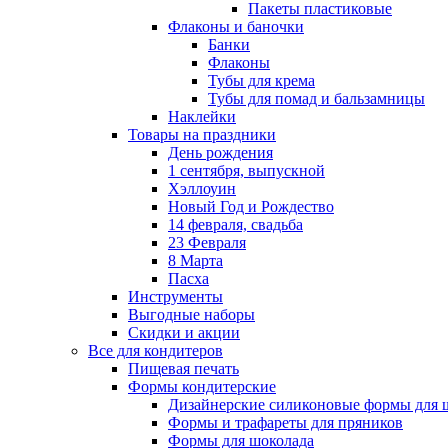
Пакеты пластиковые
Флаконы и баночки
Банки
Флаконы
Тубы для крема
Тубы для помад и бальзамницы
Наклейки
Товары на праздники
День рождения
1 сентября, выпускной
Хэллоуин
Новый Год и Рождество
14 февраля, свадьба
23 Февраля
8 Марта
Пасха
Инструменты
Выгодные наборы
Скидки и акции
Все для кондитеров
Пищевая печать
Формы кондитерские
Дизайнерские силиконовые формы для 
Формы и трафареты для пряников
Формы для шоколада