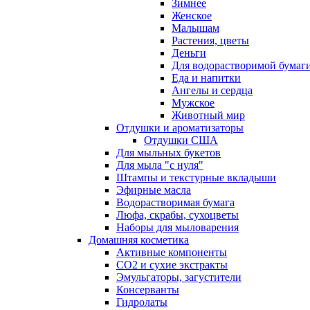
Зимнее
Женское
Малышам
Растения, цветы
Деньги
Для водорастворимой бумаг
Еда и напитки
Ангелы и сердца
Мужское
Животный мир
Отдушки и ароматизаторы
Отдушки США
Для мыльных букетов
Для мыла "с нуля"
Штампы и текстурные вкладыши
Эфирные масла
Водорастворимая бумага
Люфа, скрабы, сухоцветы
Наборы для мыловарения
Домашняя косметика
Активные компоненты
СО2 и сухие экстракты
Эмульгаторы, загустители
Консерванты
Гидролаты