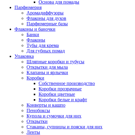
Основа для помады
Парфюмерия
Аромадиффузоры
Флаконы для духов
Парфюмерные базы
Флаконы и баночки
Банки
Флаконы
Тубы для крема
Для губных помад
Упаковка
Шляпные коробки и тубусы
Открытки для мыла
Клапаны и ярлычки
Коробки
Собственное производство
Коробки прозрачные
Коробки цветные
Коробки белые и крафт
Конверты и кашпо
Пенобоксы
Купола и сумочки для них
Открытки
Стаканы, супницы и пояски для них
Ленты