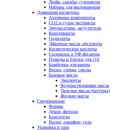
Люфа, скрабы, сухоцветы
Наборы для мыловарения
Домашняя косметика
Активные компоненты
СО2 и сухие экстракты
Эмульгаторы, загустители
Консерванты
Гидролаты
Эфирные масла, абсолюты
Косметические кислоты
Силиконы и УФ-фильтры
Помады и блески для губ
Бомбочки для ванны
Воски, глины, смолы
Базовые масла
Эмоленты
Водорастворимые масла
Твердые масла (баттеры)
Жидкие масла
Свечеварение
Формы
Декор, фитили
Красители
Воски, парафин, гель
Упаковка и тара