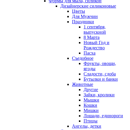
Формы для мыла, силикон
Дизайнерские силиконовые
Цветы
Для Мужчин
Праздники
1 сентября,
выпускной
8 Марта
Новый Год и
Рождество
Пасха
Съедобное
Фрукты, овощи,
ягоды
Сладости, сдоба
Бутылки и банки
Животные
Другие
Зайки, кролики
Мышки
Кошки
Мишки
Лошади, единороги
Птицы
Ангелы, детки