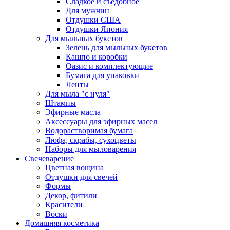
Сладкое и съедобное
Для мужчин
Отдушки США
Отдушки Япония
Для мыльных букетов
Зелень для мыльных букетов
Кашпо и коробки
Оазис и комплектующие
Бумага для упаковки
Ленты
Для мыла "с нуля"
Штампы
Эфирные масла
Аксессуары для эфирных масел
Водорастворимая бумага
Люфа, скрабы, сухоцветы
Наборы для мыловарения
Свечеварение
Цветная вощина
Отдушки для свечей
Формы
Декор, фитили
Красители
Воски
Домашняя косметика