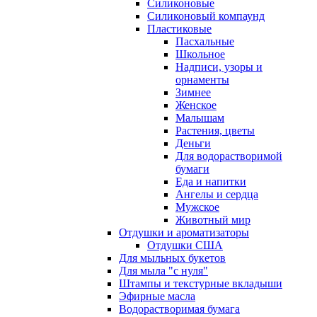
Силиконовые
Силиконовый компаунд
Пластиковые
Пасхальные
Школьное
Надписи, узоры и
орнаменты
Зимнее
Женское
Малышам
Растения, цветы
Деньги
Для водорастворимой
бумаги
Еда и напитки
Ангелы и сердца
Мужское
Животный мир
Отдушки и ароматизаторы
Отдушки США
Для мыльных букетов
Для мыла "с нуля"
Штампы и текстурные вкладыши
Эфирные масла
Водорастворимая бумага