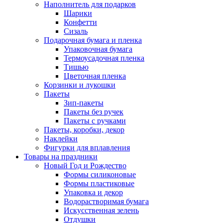
Наполнитель для подарков
Шарики
Конфетти
Сизаль
Подарочная бумага и пленка
Упаковочная бумага
Термоусадочная пленка
Тишью
Цветочная пленка
Корзинки и лукошки
Пакеты
Зип-пакеты
Пакеты без ручек
Пакеты с ручками
Пакеты, коробки, декор
Наклейки
Фигурки для вплавления
Товары на праздники
Новый Год и Рождество
Формы силиконовые
Формы пластиковые
Упаковка и декор
Водорастворимая бумага
Искусственная зелень
Отдушки