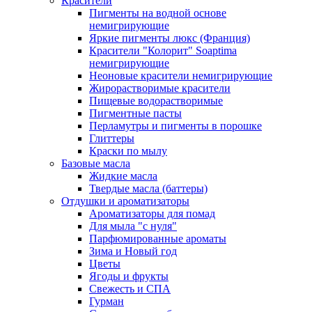
Красители
Пигменты на водной основе
немигрирующие
Яркие пигменты люкс (Франция)
Красители "Колорит" Soaptima
немигрирующие
Неоновые красители немигрирующие
Жирорастворимые красители
Пищевые водорастворимые
Пигментные пасты
Перламутры и пигменты в порошке
Глиттеры
Краски по мылу
Базовые масла
Жидкие масла
Твердые масла (баттеры)
Отдушки и ароматизаторы
Ароматизаторы для помад
Для мыла "с нуля"
Парфюмированные ароматы
Зима и Новый год
Цветы
Ягоды и фрукты
Свежесть и СПА
Гурман