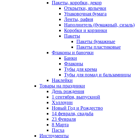
Пакеты, коробки, декор
Открытки, ярлычки
Упаковочная бумага
Ленты, рафия
Наполнитель (бумажный, сизаль)
Коробки и корзинки
Пакеты
Пакеты бумажные
Пакеты пластиковые
Флаконы и баночки
Банки
Флаконы
Тубы для крема
Тубы для помад и бальзамницы
Наклейки
Товары на праздники
День рождения
1 сентября, выпускной
Хэллоуин
Новый Год и Рождество
14 февраля, свадьба
23 Февраля
8 Марта
Пасха
Инструменты