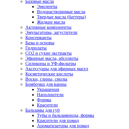
Базовые масла
Эмоленты
Водорастворимые масла
Твердые масла (баттеры)
Жидкие масла
Активные компоненты
Эмульгаторы, загустители
Консерванты
Базы и основы
Гидролаты
СО2 и сухие экстракты
Эфирные масла, абсолюты
Силиконы и УФ-фильтры
Аксессуары для эфирных масел
Косметические кислоты
Воски, глины, смолы
Бомбочки для ванны
Украшения
Наполнители
Формы
Красители
Бальзамы для губ
Тубы и бальзамницы, формы
Красители для помад
Ароматизаторы для помад