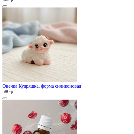
Овечка Кудряшка, форма силиконовая
580
p