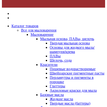
Каталог товаров
Все для мыловарения
Мыловарение
Мыльная основа, ПАВы, щелочь
Твердая мыльная основа
Основы для жидкого мыла/
шампуня/крема
ПАВы
Щелочь, сода
Красители
Пищевые водорастворимые
Швейцарские пигментные пасты
Перламутры и пигменты в
порошке
Глиттеры
Акриловые краски для мыла
Базовые масла
Жидкие масла
Твердые масла (баттеры)