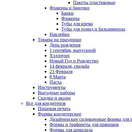
Пакеты пластиковые
Флаконы и баночки
Банки
Флаконы
Тубы для крема
Тубы для помад и бальзамницы
Наклейки
Товары на праздники
День рождения
1 сентября, выпускной
Хэллоуин
Новый Год и Рождество
14 февраля, свадьба
23 Февраля
8 Марта
Пасха
Инструменты
Выгодные наборы
Скидки и акции
Все для кондитеров
Пищевая печать
Формы кондитерские
Дизайнерские силиконовые формы для 
Формы и трафареты для пряников
Формы для шоколада