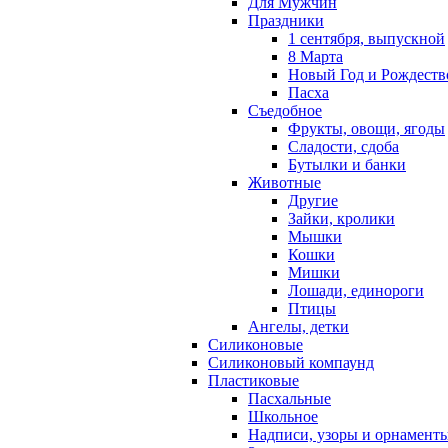
Для Мужчин
Праздники
1 сентября, выпускной
8 Марта
Новый Год и Рождеств
Пасха
Съедобное
Фрукты, овощи, ягоды
Сладости, сдоба
Бутылки и банки
Животные
Другие
Зайки, кролики
Мышки
Кошки
Мишки
Лошади, единороги
Птицы
Ангелы, детки
Силиконовые
Силиконовый компаунд
Пластиковые
Пасхальные
Школьное
Надписи, узоры и орнамент