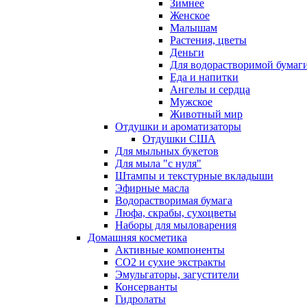
Зимнее
Женское
Малышам
Растения, цветы
Деньги
Для водорастворимой бумаг
Еда и напитки
Ангелы и сердца
Мужское
Животный мир
Отдушки и ароматизаторы
Отдушки США
Для мыльных букетов
Для мыла "с нуля"
Штампы и текстурные вкладыши
Эфирные масла
Водорастворимая бумага
Люфа, скрабы, сухоцветы
Наборы для мыловарения
Домашняя косметика
Активные компоненты
СО2 и сухие экстракты
Эмульгаторы, загустители
Консерванты
Гидролаты