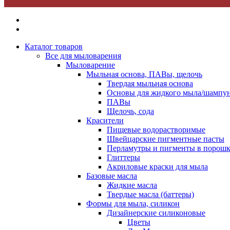
Каталог товаров
Все для мыловарения
Мыловарение
Мыльная основа, ПАВы, щелочь
Твердая мыльная основа
Основы для жидкого мыла/шампун
ПАВы
Щелочь, сода
Красители
Пищевые водорастворимые
Швейцарские пигментные пасты
Перламутры и пигменты в порошк
Глиттеры
Акриловые краски для мыла
Базовые масла
Жидкие масла
Твердые масла (баттеры)
Формы для мыла, силикон
Дизайнерские силиконовые
Цветы