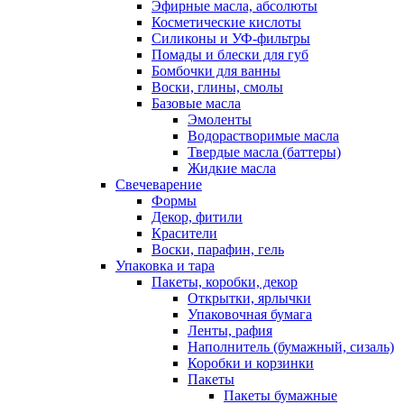
Эфирные масла, абсолюты
Косметические кислоты
Силиконы и УФ-фильтры
Помады и блески для губ
Бомбочки для ванны
Воски, глины, смолы
Базовые масла
Эмоленты
Водорастворимые масла
Твердые масла (баттеры)
Жидкие масла
Свечеварение
Формы
Декор, фитили
Красители
Воски, парафин, гель
Упаковка и тара
Пакеты, коробки, декор
Открытки, ярлычки
Упаковочная бумага
Ленты, рафия
Наполнитель (бумажный, сизаль)
Коробки и корзинки
Пакеты
Пакеты бумажные