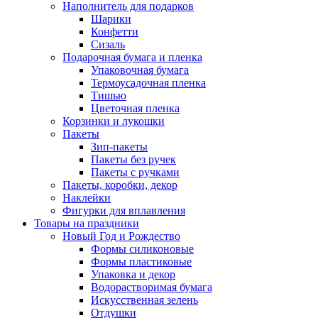
Наполнитель для подарков
Шарики
Конфетти
Сизаль
Подарочная бумага и пленка
Упаковочная бумага
Термоусадочная пленка
Тишью
Цветочная пленка
Корзинки и лукошки
Пакеты
Зип-пакеты
Пакеты без ручек
Пакеты с ручками
Пакеты, коробки, декор
Наклейки
Фигурки для вплавления
Товары на праздники
Новый Год и Рождество
Формы силиконовые
Формы пластиковые
Упаковка и декор
Водорастворимая бумага
Искусственная зелень
Отдушки