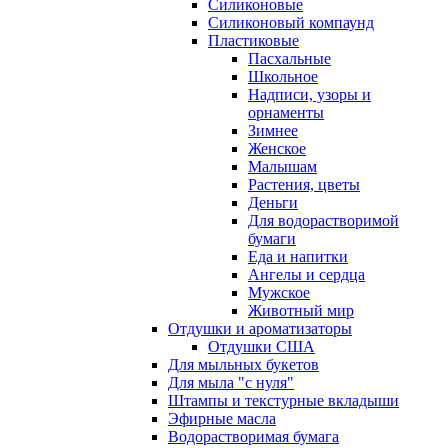
Силиконовые
Силиконовый компаунд
Пластиковые
Пасхальные
Школьное
Надписи, узоры и
орнаменты
Зимнее
Женское
Малышам
Растения, цветы
Деньги
Для водорастворимой
бумаги
Еда и напитки
Ангелы и сердца
Мужское
Животный мир
Отдушки и ароматизаторы
Отдушки США
Для мыльных букетов
Для мыла "с нуля"
Штампы и текстурные вкладыши
Эфирные масла
Водорастворимая бумага