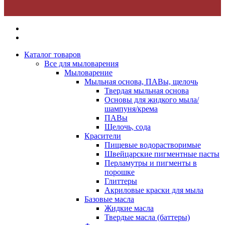
Каталог товаров
Все для мыловарения
Мыловарение
Мыльная основа, ПАВы, щелочь
Твердая мыльная основа
Основы для жидкого мыла/
шампуня/крема
ПАВы
Щелочь, сода
Красители
Пищевые водорастворимые
Швейцарские пигментные пасты
Перламутры и пигменты в
порошке
Глиттеры
Акриловые краски для мыла
Базовые масла
Жидкие масла
Твердые масла (баттеры)