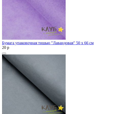
Бумага упаковочная тишью "Лавандовая" 50 х 66 см
20
p