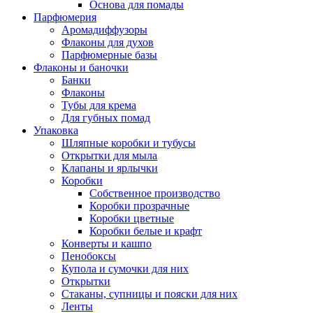
Основа для помады
Парфюмерия
Аромадиффузоры
Флаконы для духов
Парфюмерные базы
Флаконы и баночки
Банки
Флаконы
Тубы для крема
Для губных помад
Упаковка
Шляпные коробки и тубусы
Открытки для мыла
Клапаны и ярлычки
Коробки
Собственное производство
Коробки прозрачные
Коробки цветные
Коробки белые и крафт
Конверты и кашпо
Пенобоксы
Купола и сумочки для них
Открытки
Стаканы, супницы и пояски для них
Ленты