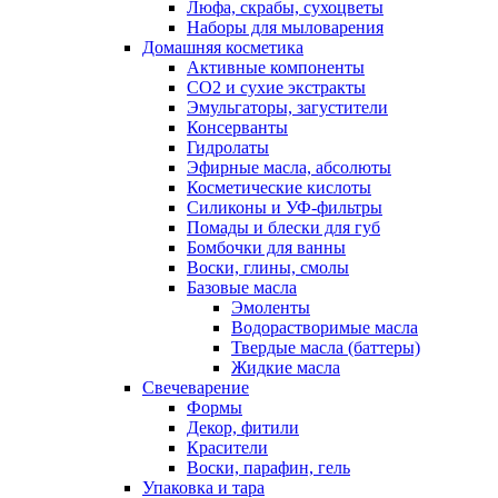
Люфа, скрабы, сухоцветы
Наборы для мыловарения
Домашняя косметика
Активные компоненты
СО2 и сухие экстракты
Эмульгаторы, загустители
Консерванты
Гидролаты
Эфирные масла, абсолюты
Косметические кислоты
Силиконы и УФ-фильтры
Помады и блески для губ
Бомбочки для ванны
Воски, глины, смолы
Базовые масла
Эмоленты
Водорастворимые масла
Твердые масла (баттеры)
Жидкие масла
Свечеварение
Формы
Декор, фитили
Красители
Воски, парафин, гель
Упаковка и тара