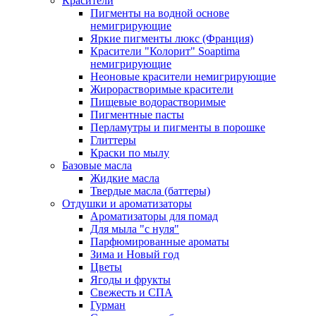
Красители
Пигменты на водной основе
немигрирующие
Яркие пигменты люкс (Франция)
Красители "Колорит" Soaptima
немигрирующие
Неоновые красители немигрирующие
Жирорастворимые красители
Пищевые водорастворимые
Пигментные пасты
Перламутры и пигменты в порошке
Глиттеры
Краски по мылу
Базовые масла
Жидкие масла
Твердые масла (баттеры)
Отдушки и ароматизаторы
Ароматизаторы для помад
Для мыла "с нуля"
Парфюмированные ароматы
Зима и Новый год
Цветы
Ягоды и фрукты
Свежесть и СПА
Гурман