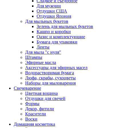
Сладкое и съедобное
Для мужчин
Отдушки США
Отдушки Япония
Для мыльных букетов
Зелень для мыльных букетов
Кашпо и коробки
Оазис и комплектующие
Бумага для упаковки
Ленты
Для мыла "с нуля"
Штампы
Эфирные масла
Аксессуары для эфирных масел
Водорастворимая бумага
Люфа, скрабы, сухоцветы
Наборы для мыловарения
Свечеварение
Цветная вощина
Отдушки для свечей
Формы
Декор, фитили
Красители
Воски
Домашняя косметика