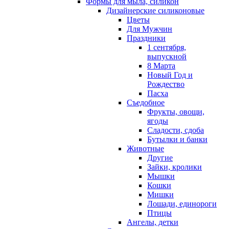
Формы для мыла, силикон
Дизайнерские силиконовые
Цветы
Для Мужчин
Праздники
1 сентября,
выпускной
8 Марта
Новый Год и
Рождество
Пасха
Съедобное
Фрукты, овощи,
ягоды
Сладости, сдоба
Бутылки и банки
Животные
Другие
Зайки, кролики
Мышки
Кошки
Мишки
Лошади, единороги
Птицы
Ангелы, детки