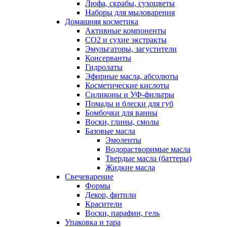
Люфа, скрабы, сухоцветы
Наборы для мыловарения
Домашняя косметика
Активные компоненты
СО2 и сухие экстракты
Эмульгаторы, загустители
Консерванты
Гидролаты
Эфирные масла, абсолюты
Косметические кислоты
Силиконы и УФ-фильтры
Помады и блески для губ
Бомбочки для ванны
Воски, глины, смолы
Базовые масла
Эмоленты
Водорастворимые масла
Твердые масла (баттеры)
Жидкие масла
Свечеварение
Формы
Декор, фитили
Красители
Воски, парафин, гель
Упаковка и тара