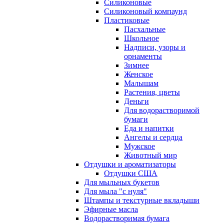
Силиконовые
Силиконовый компаунд
Пластиковые
Пасхальные
Школьное
Надписи, узоры и
орнаменты
Зимнее
Женское
Малышам
Растения, цветы
Деньги
Для водорастворимой
бумаги
Еда и напитки
Ангелы и сердца
Мужское
Животный мир
Отдушки и ароматизаторы
Отдушки США
Для мыльных букетов
Для мыла "с нуля"
Штампы и текстурные вкладыши
Эфирные масла
Водорастворимая бумага