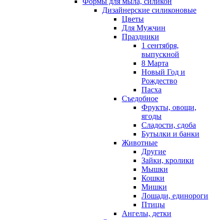
Формы для мыла, силикон
Дизайнерские силиконовые
Цветы
Для Мужчин
Праздники
1 сентября,
выпускной
8 Марта
Новый Год и
Рождество
Пасха
Съедобное
Фрукты, овощи,
ягоды
Сладости, сдоба
Бутылки и банки
Животные
Другие
Зайки, кролики
Мышки
Кошки
Мишки
Лошади, единороги
Птицы
Ангелы, детки