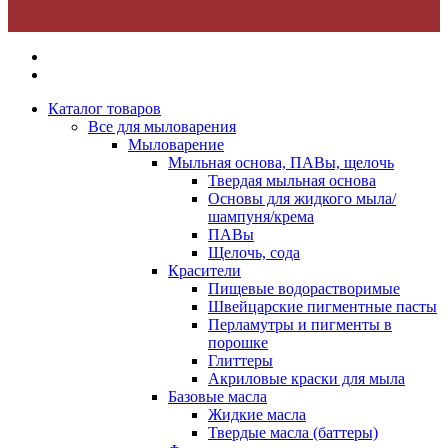
Каталог товаров
Все для мыловарения
Мыловарение
Мыльная основа, ПАВы, щелочь
Твердая мыльная основа
Основы для жидкого мыла/
шампуня/крема
ПАВы
Щелочь, сода
Красители
Пищевые водорастворимые
Швейцарские пигментные пасты
Перламутры и пигменты в
порошке
Глиттеры
Акриловые краски для мыла
Базовые масла
Жидкие масла
Твердые масла (баттеры)