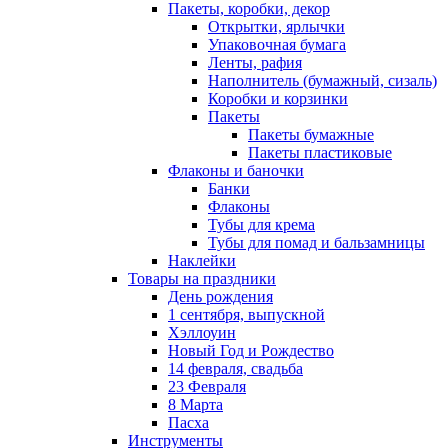
Пакеты, коробки, декор
Открытки, ярлычки
Упаковочная бумага
Ленты, рафия
Наполнитель (бумажный, сизаль)
Коробки и корзинки
Пакеты
Пакеты бумажные
Пакеты пластиковые
Флаконы и баночки
Банки
Флаконы
Тубы для крема
Тубы для помад и бальзамницы
Наклейки
Товары на праздники
День рождения
1 сентября, выпускной
Хэллоуин
Новый Год и Рождество
14 февраля, свадьба
23 Февраля
8 Марта
Пасха
Инструменты